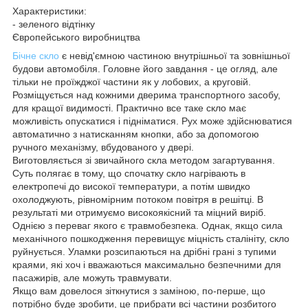
Характеристики:
- зеленого відтінку
Європейського виробництва
Бічне скло
є невід'ємною частиною внутрішньої та зовнішньої
будови автомобіля. Головне його завдання - це огляд, але
тільки не проїжджої частини як у лобових, а круговій.
Розміщується над кожними дверима транспортного засобу,
для кращої видимості. Практично все таке скло має
можливість опускатися і підніматися. Рух може здійснюватися
автоматично з натисканням кнопки, або за допомогою
ручного механізму, вбудованого у двері.
Виготовляється зі звичайного скла методом загартування.
Суть полягає в тому, що спочатку скло нагрівають в
електропечі до високої температури, а потім швидко
охолоджують, рівномірним потоком повітря в решітці. В
результаті ми отримуємо високоякісний та міцний виріб.
Однією з переваг якого є травмобезпека. Однак, якщо сила
механічного пошкодження перевищує міцність сталініту, скло
руйнується. Уламки розсипаються на дрібні грані з тупими
краями, які хоч і вважаються максимально безпечними для
пасажирів, але можуть травмувати.
Якщо вам довелося зіткнутися з заміною, по-перше, що
потрібно буде зробити, це прибрати всі частини розбитого