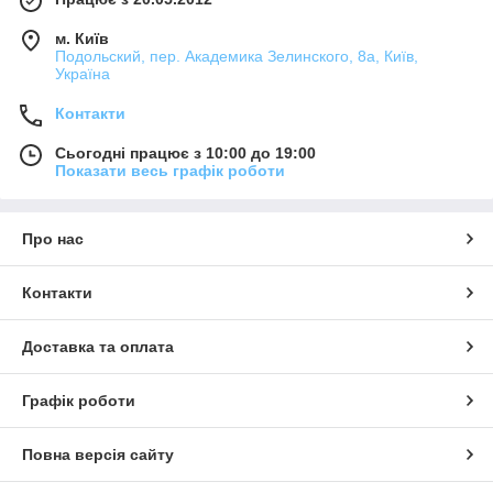
автомобілем та причепом. Саме тому до них висуваються
м. Київ
високі вимоги. Тож до вибору таких запчастин варто
Подольский, пер. Академика Зелинского, 8а, Київ,
поставитися досить серйозно. Необхідно враховувати
Україна
можливі навантаження, тип кріплення, визначитися із
необхідним видом. Допомогти з таким рішенням вам
Контакти
матимуть змогу спеціалісти інтернет-магазину «Світ
АвтоТюнінгу». Тут представлено широкий асортимент різних
Сьогодні працює з 10:00 до 19:00
моделей. Всі товари сертифіковані і пройшли перевірку, а
Показати весь графік роботи
значить, прослужать вам довгі роки.
Про нас
Контакти
Доставка та оплата
Графік роботи
Повна версія сайту