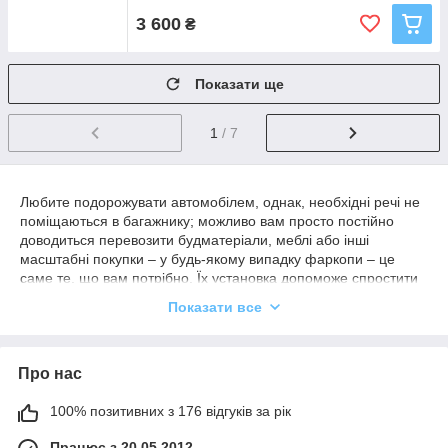
3 600
₴
Показати ще
1
/ 7
Любите подорожувати автомобілем, однак, необхідні речі не
поміщаються в багажнику; можливо вам просто постійно
доводиться перевозити будматеріали, меблі або інші
масштабні покупки – у будь-якому випадку фаркопи – це
саме те, що вам потрібно. Їх установка допоможе спростити
безліч робочих та життєвих завдань.
Показати все
Перевезення вантажів за допомогою фаркопів дозволяє
вирішити проблему недостатнього простору. Ви більше не
хвилюватиметеся, що в багажник не поміщаються речі і
Про нас
зможете відправитися в комфортну дальню поїздку з
друзями. Крім того, такий пристрій є додатковим захистом
100% позитивних з 176 відгуків за рік
бампера.
Фаркопи – це найважливіший зв'язуючий пристрій між
Працює з 20.05.2012