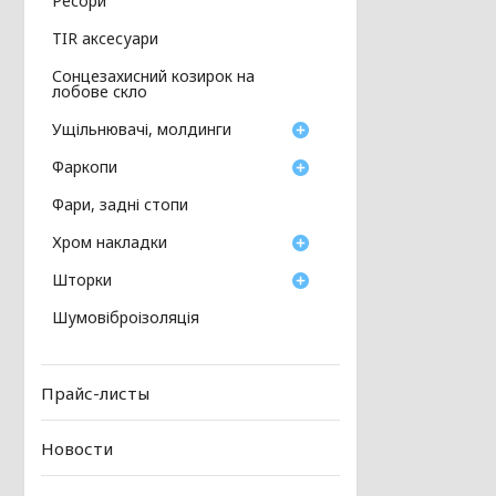
Ресори
TIR аксесуари
Сонцезахисний козирок на
лобове скло
Ущільнювачі, молдинги
Фаркопи
Фари, задні стопи
Хром накладки
Шторки
Шумовіброізоляція
Прайс-листы
Новости