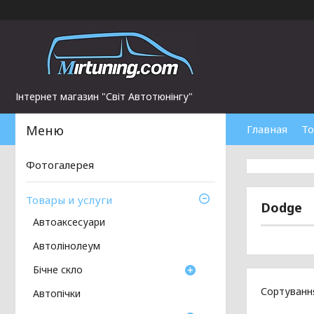
Інтернет магазин "Світ Автотюнінгу"
Главная
То
Фотогалерея
Товары и услуги
Dodge
Автоаксесуари
Автолінолеум
Бічне скло
Автопічки