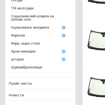
Ресори
TIR аксесуари
Сонцезахисний козирок на
лобове скло
Ущільнювачі, молдинги
Фаркопи
Фари, задні стопи
Хром накладки
Шторки
Шумовіброізоляція
Прайс-листы
Новости