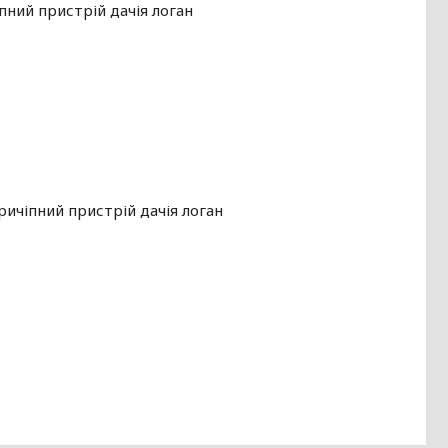
пний пристрій дачія логан
ричіпний пристрій дачія логан