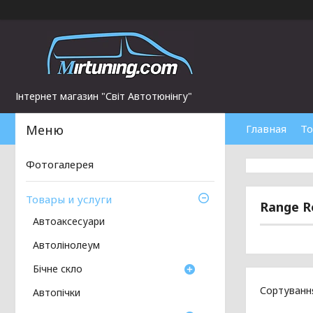
Інтернет магазин "Світ Автотюнінгу"
Главная
То
Фотогалерея
Товары и услуги
Range R
Автоаксесуари
Автолінолеум
Бічне скло
Автопічки