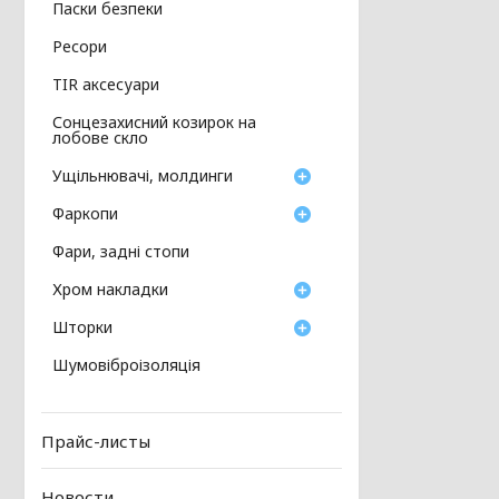
Паски безпеки
Ресори
TIR аксесуари
Сонцезахисний козирок на
лобове скло
Ущільнювачі, молдинги
Фаркопи
Фари, задні стопи
Хром накладки
Шторки
Шумовіброізоляція
Прайс-листы
Новости