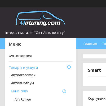
Інтернет магазин "Світ Автотюнінгу"
Главная
То
Фотогалерея
Товары и услуги
Smart
Автоаксесуари
Автолінолеум
Бічне скло
Alfa Romeo