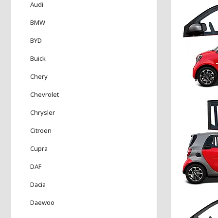
Audi
BMW
BYD
Buick
Chery
Chevrolet
Chrysler
Citroen
Cupra
DAF
Dacia
Daewoo