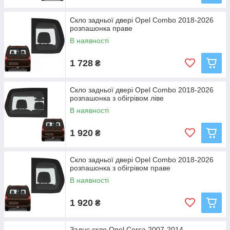
Скло задньої двері Opel Combo 2018-2026
розпашонка праве
В наявності
1 728
₴
Скло задньої двері Opel Combo 2018-2026
розпашонка з обігрівом ліве
В наявності
1 920
₴
Скло задньої двері Opel Combo 2018-2026
розпашонка з обігрівом праве
В наявності
1 920
₴
Заднє скло Opel Corsa 2007-2014