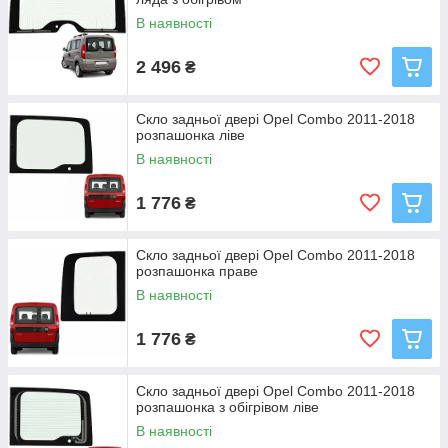
В наявності
2 496
₴
Скло задньої двері Opel Combo 2011-2018
розпашонка ліве
В наявності
1 776
₴
Скло задньої двері Opel Combo 2011-2018
розпашонка праве
В наявності
1 776
₴
Скло задньої двері Opel Combo 2011-2018
розпашонка з обігрівом ліве
В наявності