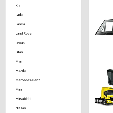
Kia
Lada
Lancia
Land Rover
Lexus
Lifan
Man
Mazda
Mercedes-Benz
Mini
Mitsubishi
Nissan