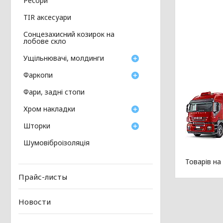
Ресори
TIR аксесуари
Сонцезахисний козирок на
лобове скло
Ущільнювачі, молдинги
Фаркопи
Фари, задні стопи
Хром накладки
Шторки
Шумовіброізоляція
Прайс-листы
Новости