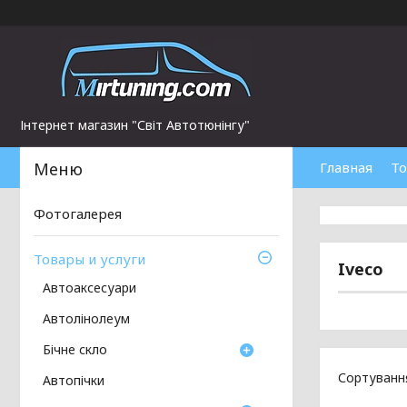
Інтернет магазин "Світ Автотюнінгу"
Главная
То
Фотогалерея
Товары и услуги
Iveco
Автоаксесуари
Автолінолеум
Бічне скло
Автопічки