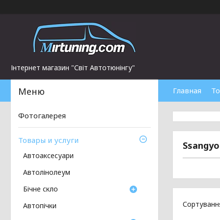
Інтернет магазин "Світ Автотюнінгу"
Главная
То
Фотогалерея
Товары и услуги
Ssangyo
Автоаксесуари
Автолінолеум
Бічне скло
Автопічки