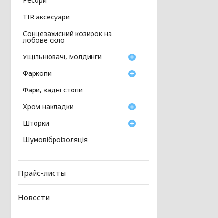
Ресори
TIR аксесуари
Сонцезахисний козирок на
лобове скло
Ущільнювачі, молдинги
Фаркопи
Фари, задні стопи
Хром накладки
Шторки
Шумовіброізоляція
Прайс-листы
Новости