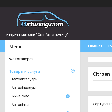
Інтернет магазин "Світ Автотюнінгу"
Главная
То
Фотогалерея
Товары и услуги
Citroen
Автоаксесуари
Автолінолеум
Бічне скло
Автопічки