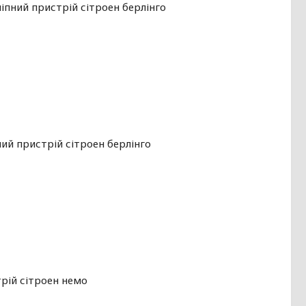
чіпний пристрій сітроен берлінго
ний пристрій сітроен берлінго
рій сітроен немо