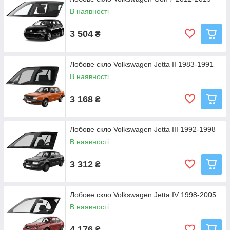
В наявності
3 504
₴
Лобове скло Volkswagen Jetta II 1983-1991
В наявності
3 168
₴
Лобове скло Volkswagen Jetta III 1992-1998
В наявності
3 312
₴
Лобове скло Volkswagen Jetta IV 1998-2005
В наявності
4 176
₴