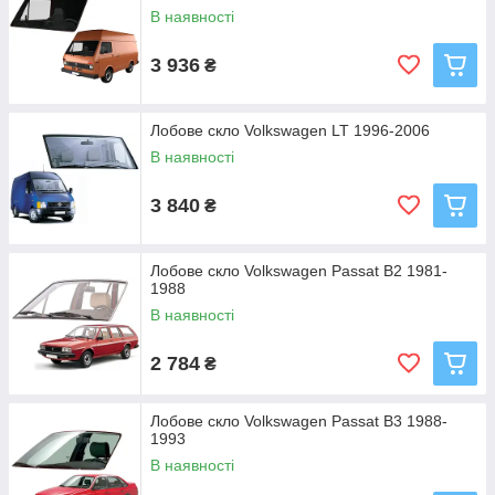
В наявності
3 936
₴
Лобове скло Volkswagen LT 1996-2006
В наявності
3 840
₴
Лобове скло Volkswagen Passat B2 1981-
1988
В наявності
2 784
₴
Лобове скло Volkswagen Passat B3 1988-
1993
В наявності