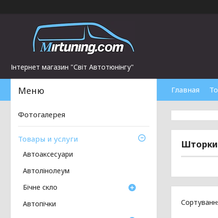
Інтернет магазин "Світ Автотюнінгу"
Главная
То
Фотогалерея
Товары и услуги
Шторки 
Автоаксесуари
Автолінолеум
Бічне скло
Автопічки