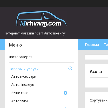
Інтернет магазин "Світ Автотюнінгу"
Главная
То
Фотогалерея
Товары и услуги
Acura
Автоаксесуари
Автолінолеум
Бічне скло
Автопічки