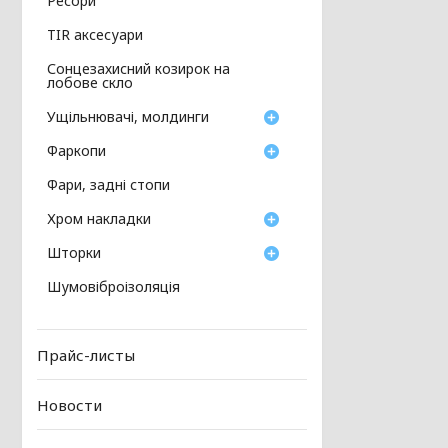
Ресори
TIR аксесуари
Сонцезахисний козирок на
лобове скло
Ущільнювачі, молдинги
Фаркопи
Фари, задні стопи
Хром накладки
Шторки
Шумовіброізоляція
Прайс-листы
Новости