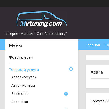
Інтернет магазин "Світ Автотюнінгу"
Главная
То
Фотогалерея
Товары и услуги
Acura
Автоаксесуари
Автолінолеум
Бічне скло
Автопічки