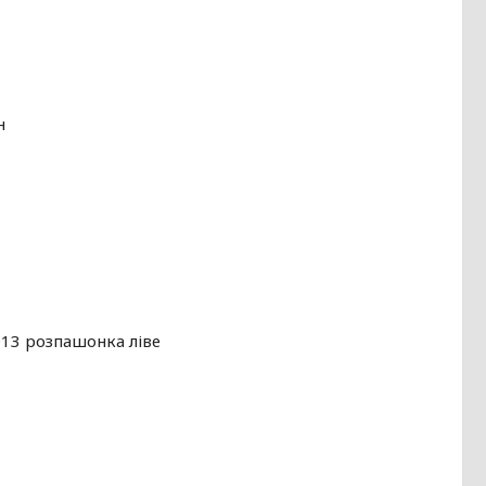
н
013 розпашонка ліве