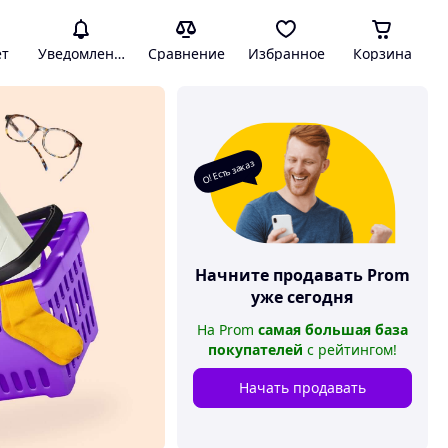
ет
Уведомления
Сравнение
Избранное
Корзина
О! Есть заказ
Начните продавать
Prom
уже сегодня
На
Prom
самая большая база
покупателей
с рейтингом
!
Начать продавать