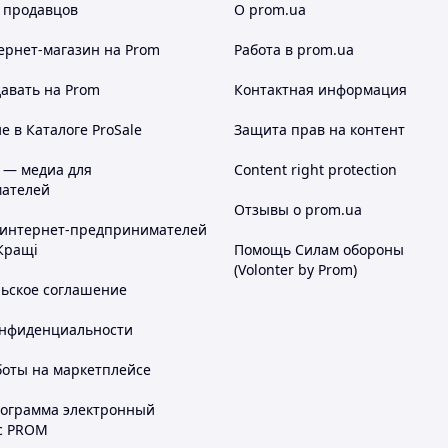
 продавцов
О prom.ua
ернет-магазин
на Prom
Работа в prom.ua
авать на Prom
Контактная информация
 в Каталоге ProSale
Защита прав на контент
 — медиа для
Content right protection
ателей
Отзывы о prom.ua
 интернет-предпринимателей
Кращі
Помощь Силам обороны
(Volonter by Prom)
льское соглашение
онфиденциальности
боты на маркетплейсе
рограмма электронный
с PROM