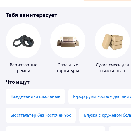
Материалы для ремонта
Тебя заинтересует
Спорт и отдых
Вариаторные
Спальные
Сухие смеси для
ремни
гарнитуры
стяжки пола
Что ищут
Ежедневники школьные
K-pop руми костюм для ани
Бюстгальтер без косточек 95с
Блузка с кружевом бо