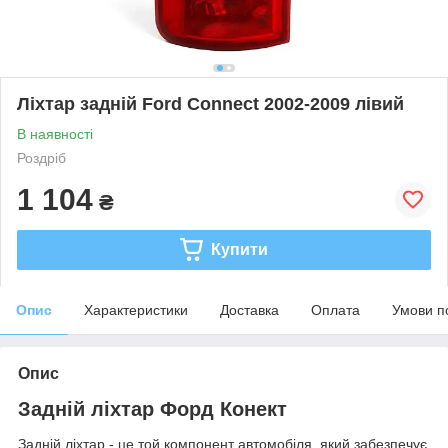
Ліхтар задній Ford Connect 2002-2009 лівий
В наявності
Роздріб
1 104
₴
Купити
Опис
Характеристики
Доставка
Оплата
Умови п
Опис
Задній ліхтар Форд Конект
Задній ліхтар - це той компонент автомобіля, який забезпечує