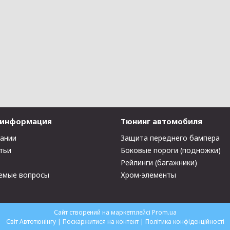
 информация
Тюнинг автомобиля
пании
Защита переднего бампера
тьи
Боковые пороги (подножки)
Рейлинги (багажники)
емые вопросы
Хром-элементы
Сайт створений на маркетплейсі
Prom.ua
Світ Автотюнінгу |
Поскаржитися на контент
|
Політика конфіденційності