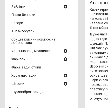
Автоскл
Рейлінги
Характерис
- кріпленн
Паски безпеки
- віконце п
Ресори
- зелена с
Європейськ
TIR аксесуари
Дуже част
відповідає
Сонцезахисний козирок на
лобове скло
функцій. П
Під час ру
Ущільнювачі, молдинги
важливим з
виникає пі
Фаркопи
жорсткості
Щоб витрим
Фари, задні стопи
виготовлен
Хром накладки
основі два
шари склею
Шторки
пошкодить 
пластику. 
Шумовіброізоляція
приклеєні 
оточуючих