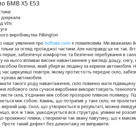
о БМВ Х5 Е53
тики:
я дзеркала
ід VIN
муга
ого виробництва Pilkington
о наше уявлення про
лобове скло
є помилковим. Ми вважаємо йо
 тільки за огляд проїжджої частини. Але насправді це не так. В
о-перше, забезпечує комфортне та безпечне перебування в салон
ху на нього впливає високе навантаження у вигляді дощу, снігу, п
асобом безпеки, який уберігає людину за кермом автомобіля. Н
д час циркуляції повітря, якому протистоїть переднє скло, заб
 кузова автомобіля.
ати такого роду навантаження, скло повинно мати підвищену 
ня лобового скла сучасні виробники використовують технологію
 листи скла, з'єднаних між собою прозорою плівкою полімеру. П
ються між собою. Камінь, що потрапив у таке скло, не пролетит
верхній шар. Скол, що утворюється в результаті, можна ліквід
Якщо, все ж таки, ушкоджується вся структура, уламки не розсип
до проміжної плівки, створюючи так звану павутину, що є макс
. Проте такий дефект без демонтажу не виправити.