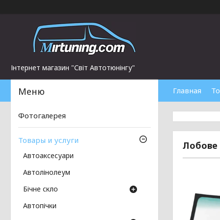
Інтернет магазин "Світ Автотюнінгу"
Главная
То
Фотогалерея
Товары и услуги
Лобове 
Автоаксесуари
Автолінолеум
Бічне скло
Автопічки