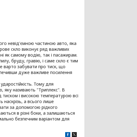
го невід'ємною частиною авто, яка
ітрове скло виконує ряд важливих
і як самому водію, так і пасажирам.
илу, бруду, гравію, і саме скло є тим
е варто забувати про тиск, що
езпечивши дуже важливе посилення
ударостійкість. Тому для
, яку називають "Триплекс". В
ід тиском і високою температурою всі
ь наскрізь, а всього лише
увати за допомогою рідкого
аються в різні боки, а залишаються
имально безпечним варіантом для