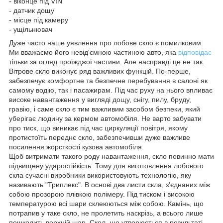
- віконце під VIN
- датчик дощу
- місце під камеру
- ущільнювач
Дуже часто наше уявлення про лобове скло є помилковим.
Ми вважаємо його невід'ємною частиною авто, яка
відповідає
тільки за огляд проїжджої частини. Але насправді це не так.
Вітрове скло виконує ряд важливих функцій. По-перше,
забезпечує комфортне та безпечне перебування в салоні як
самому водію, так і пасажирам. Під час руху на нього впливає
високе навантаження у вигляді дощу, снігу, пилу, бруду,
гравію, і саме скло є тим важливим засобом безпеки, який
уберігає людину за кермом автомобіля. Не варто забувати
про тиск, що виникає під час циркуляції повітря, якому
протистоїть переднє скло, забезпечивши дуже важливе
посилення жорсткості кузова автомобіля.
Щоб витримати такого роду навантаження, скло повинно мати
підвищену ударостійкість. Тому для виготовлення лобового
скла сучасні виробники використовують технологію, яку
називають "Триплекс". В основі два листи скла, з'єднаних між
собою прозорою плівкою полімеру. Під тиском і високою
температурою всі шари склеюються між собою. Камінь, що
потрапив у таке скло, не пролетить наскрізь, а всього лише
пошкодить верхній шар. Скол, що утворюється в результаті,