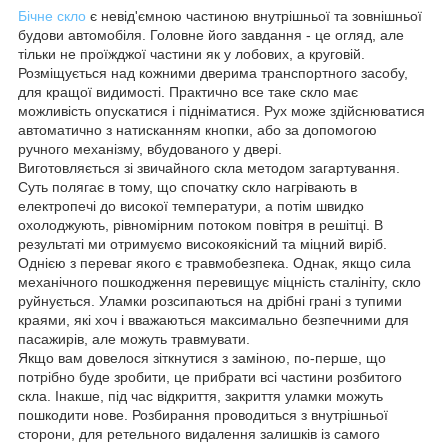
Бічне скло
є невід'ємною частиною внутрішньої та зовнішньої
будови автомобіля. Головне його завдання - це огляд, але
тільки не проїжджої частини як у лобових, а круговій.
Розміщується над кожними дверима транспортного засобу,
для кращої видимості. Практично все таке скло має
можливість опускатися і підніматися. Рух може здійснюватися
автоматично з натисканням кнопки, або за допомогою
ручного механізму, вбудованого у двері.
Виготовляється зі звичайного скла методом загартування.
Суть полягає в тому, що спочатку скло нагрівають в
електропечі до високої температури, а потім швидко
охолоджують, рівномірним потоком повітря в решітці. В
результаті ми отримуємо високоякісний та міцний виріб.
Однією з переваг якого є травмобезпека. Однак, якщо сила
механічного пошкодження перевищує міцність сталініту, скло
руйнується. Уламки розсипаються на дрібні грані з тупими
краями, які хоч і вважаються максимально безпечними для
пасажирів, але можуть травмувати.
Якщо вам довелося зіткнутися з заміною, по-перше, що
потрібно буде зробити, це прибрати всі частини розбитого
скла. Інакше, під час відкриття, закриття уламки можуть
пошкодити нове. Розбирання проводиться з внутрішньої
сторони, для ретельного видалення залишків із самого