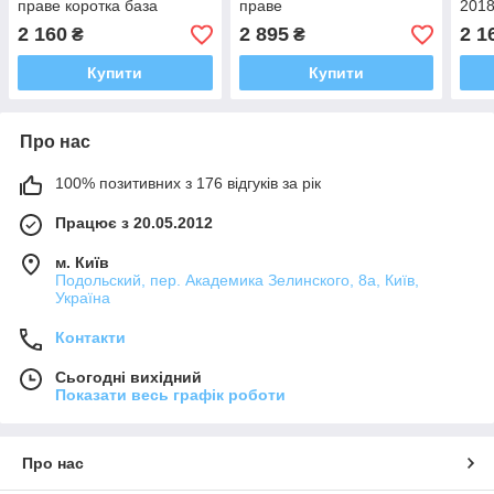
праве коротка база
праве
2018
обіг
2 160
2 895
2 1
₴
₴
Купити
Купити
Про нас
100% позитивних з 176 відгуків за рік
Працює з 20.05.2012
м. Київ
Подольский, пер. Академика Зелинского, 8а, Київ,
Україна
Контакти
Сьогодні вихідний
Показати весь графік роботи
Про нас