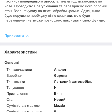
частинок попереднього автоскла, тільки тоді встановлюємо
нове. Проводиться регулювання та перевіряємо його робочий
стан. Зверніть увагу на якість обробки кромки. Адже, якщо
буде порушено необхідну лінію кривизни, скло буде
перекошене і не зможе повноцінно виконувати свою функцію.
Приховати
Характеристики
Основні
Тип запчастини
Аналог
Виробник
Європа
Тип техніки
Легковий автомобіль
Тонування
Ні
Призначення
Бічні
Стан
Новий
Сумісність з маркою
Mazda
Сумісність з моделлю
6