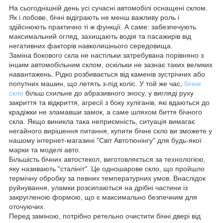
На сьогоднішній день усі сучасні автомобілі оснащені склом.
Як і лобове, бічні відіграють не менш важливу роль і
здійснюють практично ті ж функції. А саме: забезпечують
максимальний огляд, захищають водія та пасажирів від
негативних факторів навколишнього середовища.
Заміна бокового скла не настільки затребувана порівняно з
іншим автомобільним склом, оскільки не зазнає таких великих
навантажень. Рідко розбивається від каменів зустрічних або
попутних машин, що летять з-під коліс. У той же час,
бічне
скло
більш схильне до абразивного зносу, у вигляді руху
закриття та відкриття, агресії з боку хуліганів, які вдаються до
крадіжки не зламавши замок, а саме шляхом биття бічного
скла. Якщо виникла така неприємність, ситуація вимагає
негайного вирішення питання, купити бічне скло ви зможете у
нашому інтернет-магазині "Світ Автотюнінгу" для будь-якої
марки та моделі авто.
Більшість бічних автостекол, виготовляється за технологією,
яку називають "сталініт". Це одношарове скло, що пройшло
термічну обробку за певних температурних умов. Внаслідок
руйнування, уламки розсипаються на дрібні частини із
закругленою формою, що є максимально безпечним для
оточуючих.
Перед заміною, потрібно ретельно очистити бічні двері від