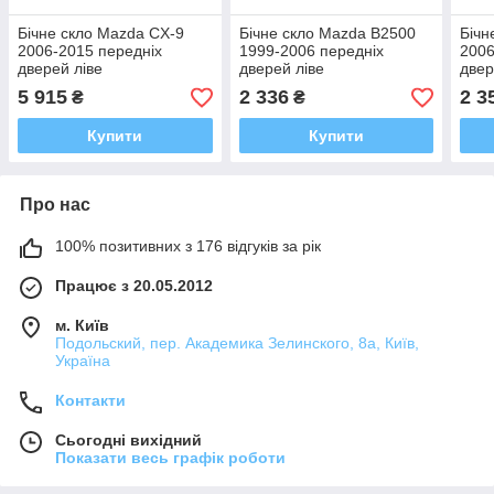
Бічне скло Mazda CX-9
Бічне скло Mazda B2500
Бічн
2006-2015 передніх
1999-2006 передніх
2006
дверей ліве
дверей ліве
двер
5 915
2 336
2 3
₴
₴
Купити
Купити
Про нас
100% позитивних з 176 відгуків за рік
Працює з 20.05.2012
м. Київ
Подольский, пер. Академика Зелинского, 8а, Київ,
Україна
Контакти
Сьогодні вихідний
Показати весь графік роботи