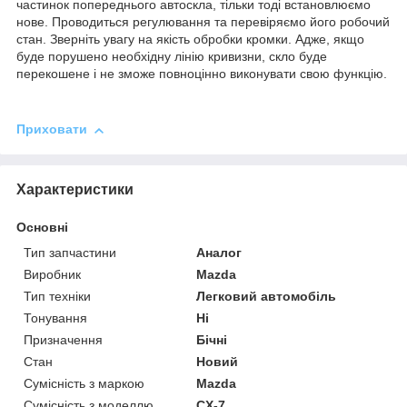
частинок попереднього автоскла, тільки тоді встановлюємо
нове. Проводиться регулювання та перевіряємо його робочий
стан. Зверніть увагу на якість обробки кромки. Адже, якщо
буде порушено необхідну лінію кривизни, скло буде
перекошене і не зможе повноцінно виконувати свою функцію.
Приховати
Характеристики
Основні
Тип запчастини
Аналог
Виробник
Mazda
Тип техніки
Легковий автомобіль
Тонування
Ні
Призначення
Бічні
Стан
Новий
Сумісність з маркою
Mazda
Сумісність з моделлю
CX-7