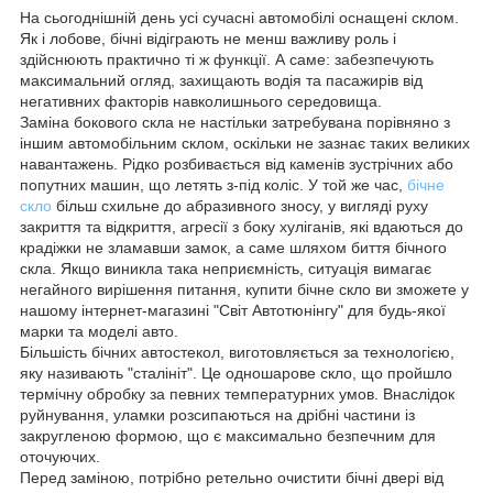
На сьогоднішній день усі сучасні автомобілі оснащені склом.
Як і лобове, бічні відіграють не менш важливу роль і
здійснюють практично ті ж функції. А саме: забезпечують
максимальний огляд, захищають водія та пасажирів від
негативних факторів навколишнього середовища.
Заміна бокового скла не настільки затребувана порівняно з
іншим автомобільним склом, оскільки не зазнає таких великих
навантажень. Рідко розбивається від каменів зустрічних або
попутних машин, що летять з-під коліс. У той же час,
бічне
скло
більш схильне до абразивного зносу, у вигляді руху
закриття та відкриття, агресії з боку хуліганів, які вдаються до
крадіжки не зламавши замок, а саме шляхом биття бічного
скла. Якщо виникла така неприємність, ситуація вимагає
негайного вирішення питання, купити бічне скло ви зможете у
нашому інтернет-магазині "Світ Автотюнінгу" для будь-якої
марки та моделі авто.
Більшість бічних автостекол, виготовляється за технологією,
яку називають "сталініт". Це одношарове скло, що пройшло
термічну обробку за певних температурних умов. Внаслідок
руйнування, уламки розсипаються на дрібні частини із
закругленою формою, що є максимально безпечним для
оточуючих.
Перед заміною, потрібно ретельно очистити бічні двері від