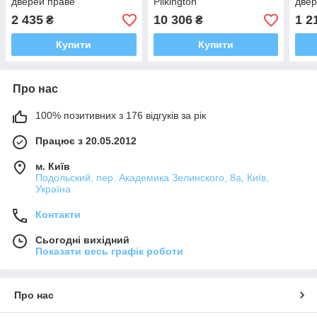
дверей праве
Pilkington
двер
2 435
10 306
1 2
₴
₴
Купити
Купити
Про нас
100% позитивних з 176 відгуків за рік
Працює з 20.05.2012
м. Київ
Подольский, пер. Академика Зелинского, 8а, Київ,
Україна
Контакти
Сьогодні вихідний
Показати весь графік роботи
Про нас