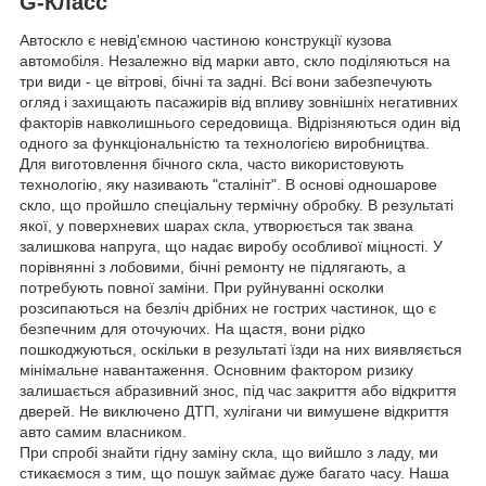
G-Класс
Автоскло є невід'ємною частиною конструкції кузова
автомобіля. Незалежно від марки авто, скло поділяються на
три види - це вітрові, бічні та задні. Всі вони забезпечують
огляд і захищають пасажирів від впливу зовнішніх негативних
факторів навколишнього середовища. Відрізняються один від
одного за функціональністю та технологією виробництва.
Для виготовлення бічного скла, часто використовують
технологію, яку називають "сталініт". В основі одношарове
скло, що пройшло спеціальну термічну обробку. В результаті
якої, у поверхневих шарах скла, утворюється так звана
залишкова напруга, що надає виробу особливої міцності. У
порівнянні з лобовими, бічні ремонту не підлягають, а
потребують повної заміни. При руйнуванні осколки
розсипаються на безліч дрібних не гострих частинок, що є
безпечним для оточуючих. На щастя, вони рідко
пошкоджуються, оскільки в результаті їзди на них виявляється
мінімальне навантаження. Основним фактором ризику
залишається абразивний знос, під час закриття або відкриття
дверей. Не виключено ДТП, хулігани чи вимушене відкриття
авто самим власником.
При спробі знайти гідну заміну скла, що вийшло з ладу, ми
стикаємося з тим, що пошук займає дуже багато часу. Наша