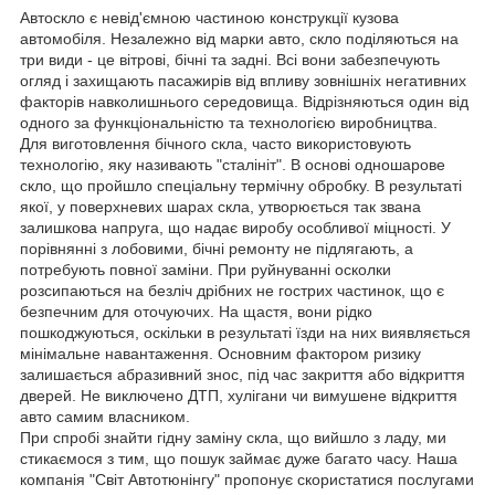
Автоскло є невід'ємною частиною конструкції кузова
автомобіля. Незалежно від марки авто, скло поділяються на
три види - це вітрові, бічні та задні. Всі вони забезпечують
огляд і захищають пасажирів від впливу зовнішніх негативних
факторів навколишнього середовища. Відрізняються один від
одного за функціональністю та технологією виробництва.
Для виготовлення бічного скла, часто використовують
технологію, яку називають "сталініт". В основі одношарове
скло, що пройшло спеціальну термічну обробку. В результаті
якої, у поверхневих шарах скла, утворюється так звана
залишкова напруга, що надає виробу особливої міцності. У
порівнянні з лобовими, бічні ремонту не підлягають, а
потребують повної заміни. При руйнуванні осколки
розсипаються на безліч дрібних не гострих частинок, що є
безпечним для оточуючих. На щастя, вони рідко
пошкоджуються, оскільки в результаті їзди на них виявляється
мінімальне навантаження. Основним фактором ризику
залишається абразивний знос, під час закриття або відкриття
дверей. Не виключено ДТП, хулігани чи вимушене відкриття
авто самим власником.
При спробі знайти гідну заміну скла, що вийшло з ладу, ми
стикаємося з тим, що пошук займає дуже багато часу. Наша
компанія "Світ Автотюнінгу" пропонує скористатися послугами