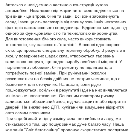
Автоскло є невід'ємною частиною конструкції кузова
автомобіля. Незалежно від марки авто, скло поділяються на
три види - це вітрові, бічні та задні. Всі вони забезпечують
огляд і захищають пасажирів від впливу зовнішніх негативних
факторів навколишнього середовища. Відрізняються один від
одного за функціональністю та технологією виробництва.
Для виготовлення бічного скла, часто використовують
технологію, яку називають "сталініт". В основі одношарове
скло, що пройшло спеціальну термічну обробку. В результаті
якої, у поверхневих шарах скла, утворюється так звана
залишкова напруга, що надає виробу особливої міцності. У
порівнянні з лобовими, бічні ремонту не підлягають, а
потребують повної заміни. При руйнуванні осколки
розсипаються на безліч дрібних не гострих частинок, що є
безпечним для оточуючих. На щастя, вони рідко
пошкоджуються, оскільки в результаті їзди на них виявляється
мінімальне навантаження. Основним фактором ризику
залишається абразивний знос, під час закриття або відкриття
дверей. Не виключено ДТП, хулігани чи вимушене відкриття
авто самим власником.
При спробі знайти гідну заміну скла, що вийшло з ладу, ми
стикаємося з тим, що пошук займає дуже багато часу. Наша
компанія "Світ Автотюнінгу" пропонує скористатися послугами