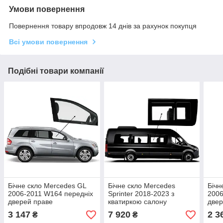
Умови повернення
Повернення товару впродовж 14 днів за рахунок покупця
Всі умови повернення
Подібні товари компанії
Бічне скло Mercedes GL
Бічне скло Mercedes
Бічн
2006-2011 W164 передніх
Sprinter 2018-2023 з
2006
дверей праве
кватиркою салону
двер
переднє праве
3 147
7 920
2 3
₴
₴