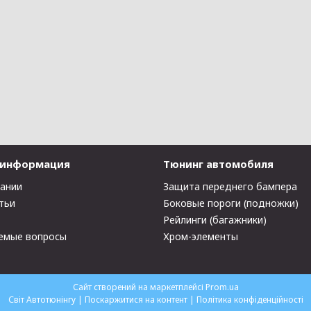
 информация
Тюнинг автомобиля
пании
Защита переднего бампера
тьи
Боковые пороги (подножки)
Рейлинги (багажники)
емые вопросы
Хром-элементы
Сайт створений на маркетплейсі
Prom.ua
Світ Автотюнінгу |
Поскаржитися на контент
|
Політика конфіденційності