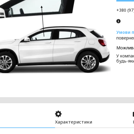
+380 (97
поверне
У компан
будь-як
Характеристики