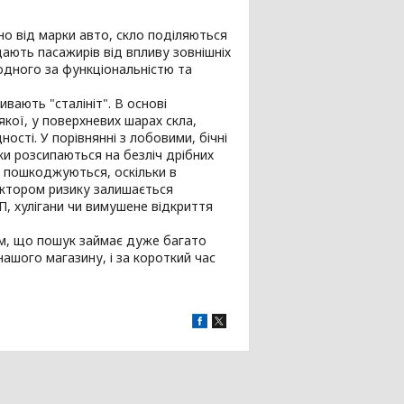
но від марки авто, скло поділяються
ищають пасажирів від впливу зовнішніх
одного за функціональністю та
вають "сталініт". В основі
кої, у поверхневих шарах скла,
сті. У порівнянні з лобовими, бічні
ки розсипаються на безліч дрібних
о пошкоджуються, оскільки в
актором ризику залишається
П, хулігани чи вимушене відкриття
тим, що пошук займає дуже багато
ашого магазину, і за короткий час