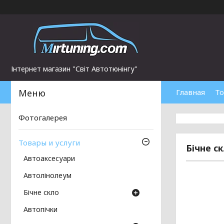
Інтернет магазин "Світ Автотюнінгу"
Главная
То
Фотогалерея
Товары и услуги
Бічне с
Автоаксесуари
Автолінолеум
Бічне скло
Автопічки