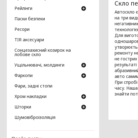
Скло пе
Рейлінги
Автоскло є
на три вид
Паски безпеки
негативних
Ресори
технологіє
Для вигото
TIR аксесуари
одношарове
утворюєтьс
Сонцезахисний козирок на
ремонту не
лобове скло
не гострих
результаті
Ущільнювачі, молдинги
абразивний
Фаркопи
авто сами
При спробі
Фари, задні стопи
часу. Наша
знайти пот
Хром накладки
Шторки
Шумовіброізоляція