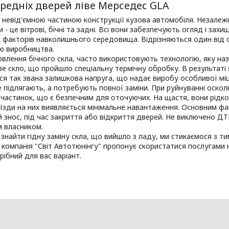
редніх дверей ліве Мерседес GLA
 невід'ємною частиною конструкції кузова автомобіля. Незалеж
и - це вітрові, бічні та задні. Всі вони забезпечують огляд і зах
 факторів навколишнього середовища. Відрізняються один від 
ю виробництва.
влення бічного скла, часто використовують технологію, яку нази
 скло, що пройшло спеціальну термічну обробку. В результаті я
я так звана залишкова напруга, що надає виробу особливої міцно
 підлягають, а потребують повної заміни. При руйнуванні оскол
 частинок, що є безпечним для оточуючих. На щастя, вони рідк
 їзди на них виявляється мінімальне навантаження. Основним ф
 знос, під час закриття або відкриття дверей. Не виключено ДТ
м власником.
 знайти гідну заміну скла, що вийшло з ладу, ми стикаємося з 
 компанія "Світ Автотюнінгу" пропонує скористатися послугами н
рібний для вас варіант.