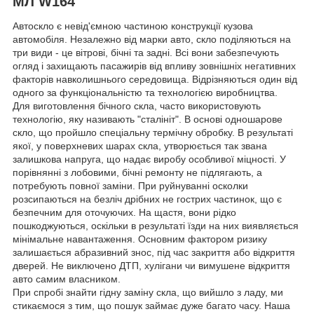
МЛ W164
Автоскло є невід'ємною частиною конструкції кузова
автомобіля. Незалежно від марки авто, скло поділяються на
три види - це вітрові, бічні та задні. Всі вони забезпечують
огляд і захищають пасажирів від впливу зовнішніх негативних
факторів навколишнього середовища. Відрізняються один від
одного за функціональністю та технологією виробництва.
Для виготовлення бічного скла, часто використовують
технологію, яку називають "сталініт". В основі одношарове
скло, що пройшло спеціальну термічну обробку. В результаті
якої, у поверхневих шарах скла, утворюється так звана
залишкова напруга, що надає виробу особливої міцності. У
порівнянні з лобовими, бічні ремонту не підлягають, а
потребують повної заміни. При руйнуванні осколки
розсипаються на безліч дрібних не гострих частинок, що є
безпечним для оточуючих. На щастя, вони рідко
пошкоджуються, оскільки в результаті їзди на них виявляється
мінімальне навантаження. Основним фактором ризику
залишається абразивний знос, під час закриття або відкриття
дверей. Не виключено ДТП, хулігани чи вимушене відкриття
авто самим власником.
При спробі знайти гідну заміну скла, що вийшло з ладу, ми
стикаємося з тим, що пошук займає дуже багато часу. Наша