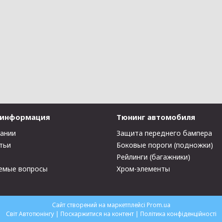
 информация
Тюнинг автомобиля
пании
Защита переднего бампера
тьи
Боковые пороги (подножки)
Рейлинги (багажники)
емые вопросы
Хром-элементы
Сайт створений на маркетплейсі
Prom.ua
Світ Автотюнінгу |
Поскаржитися на контент
|
Політика конфіденційності