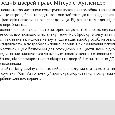
редніх дверей праве Мітсубісі Аутлендер
 невід'ємною частиною конструкції кузова автомобіля. Незалеж
и - це вітрові, бічні та задні. Всі вони забезпечують огляд і зах
 факторів навколишнього середовища. Відрізняються один від 
ю виробництва.
влення бічного скла, часто використовують технологію, яку нази
 скло, що пройшло спеціальну термічну обробку. В результаті я
я так звана залишкова напруга, що надає виробу особливої міцно
 підлягають, а потребують повної заміни. При руйнуванні оскол
 частинок, що є безпечним для оточуючих. На щастя, вони рідк
 їзди на них виявляється мінімальне навантаження. Основним ф
 знос, під час закриття або відкриття дверей. Не виключено ДТ
м власником.
 знайти гідну заміну скла, що вийшло з ладу, ми стикаємося з 
 компанія "Світ Автотюнінгу" пропонує скористатися послугами н
рібний для вас варіант.