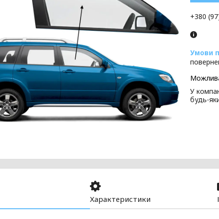
+380 (97
поверне
У компан
будь-як
Характеристики