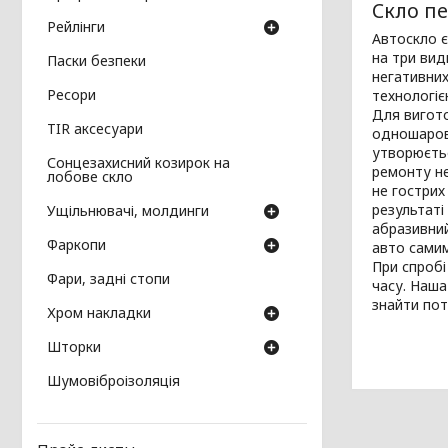
Скло пе
Рейлінги
Автоскло є
на три вид
Паски безпеки
негативних
Ресори
технологіє
Для вигото
TIR аксесуари
одношарове
утворюєтьс
Сонцезахисний козирок на
ремонту не
лобове скло
не гострих
результаті
Ущільнювачі, молдинги
абразивний
Фаркопи
авто сами
При спробі
Фари, задні стопи
часу. Наша
знайти пот
Хром накладки
Шторки
Шумовіброізоляція