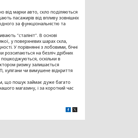
но від марки авто, скло поділяються
ищають пасажирів від впливу зовнішніх
одного за функціональністю та
вають "сталініт". В основі
кої, у поверхневих шарах скла,
сті. У порівнянні з лобовими, бічні
ки розсипаються на безліч дрібних
о пошкоджуються, оскільки в
актором ризику залишається
П, хулігани чи вимушене відкриття
тим, що пошук займає дуже багато
ашого магазину, і за короткий час