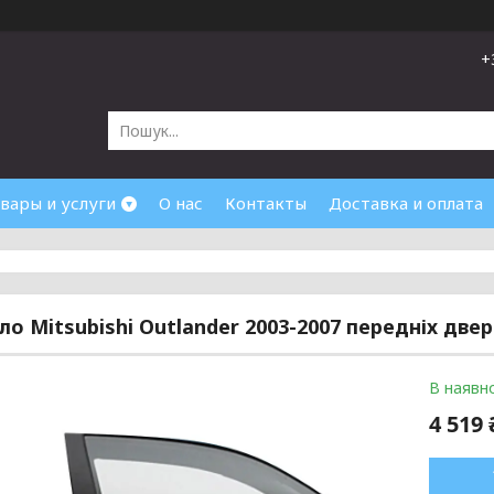
+
вары и услуги
О нас
Контакты
Доставка и оплата
кло Mitsubishi Outlander 2003-2007 передніх две
В наявно
4 519 