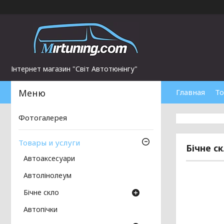
Інтернет магазин "Світ Автотюнінгу"
Главная
То
Фотогалерея
Товары и услуги
Бічне с
Автоаксесуари
Автолінолеум
Бічне скло
Автопічки