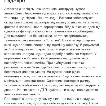
Паджеро
Автоскло є невід'ємною частиною конструкції кузова
автомобіля. Незалежно від марки авто, скло поділяються на
три види - це вітрові, бічні та задні. Всі вони забезпечують
огляд і захищають пасажирів від впливу зовнішніх негативних
факторів навколишнього середовища. Відрізняються один від
одного за функціональністю та технологією виробництва.
Для виготовлення бічного скла, часто використовують
технологію, яку називають "сталініт". В основі одношарове
скло, що пройшло спеціальну термічну обробку. В результаті
якої, у поверхневих шарах скла, утворюється так звана
залишкова напруга, що надає виробу особливої міцності. У
порівнянні з лобовими, бічні ремонту не підлягають, а
потребують повної заміни. При руйнуванні осколки
розсипаються на безліч дрібних не гострих частинок, що є
безпечним для оточуючих. На щастя, вони рідко
пошкоджуються, оскільки в результаті їзди на них виявляється
мінімальне навантаження. Основним фактором ризику
залишається абразивний знос, під час закриття або відкриття
дверей. Не виключено ДТП, хулігани чи вимушене відкриття
авто самим власником.
При спробі знайти гідну заміну скла, що вийшло з ладу, ми
стикаємося з тим, що пошук займає дуже багато часу. Наша