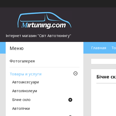
Інтернет магазин "Світ Автотюнінгу"
Главная
То
Фотогалерея
Товары и услуги
Бічне с
Автоаксесуари
Автолінолеум
Бічне скло
Автопічки