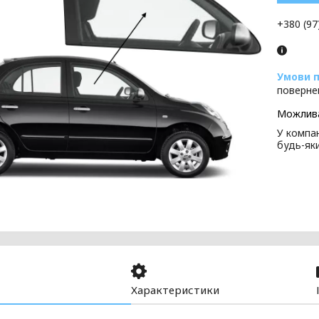
+380 (97
поверне
У компан
будь-як
Характеристики