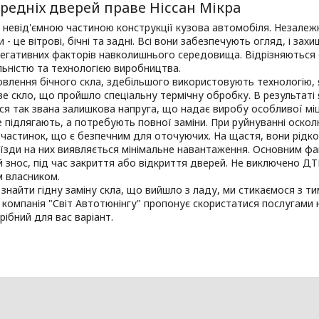
редніх дверей праве Ніссан Мікра
 невід'ємною частиною конструкції кузова автомобіля. Незалеж
и - це вітрові, бічні та задні. Всі вони забезпечують огляд, і за
негативних факторів навколишнього середовища. Відрізняються 
ьністю та технологією виробництва.
влення бічного скла, здебільшого використовують технологію, я
 скло, що пройшло спеціальну термічну обробку. В результаті я
я так звана залишкова напруга, що надає виробу особливої міцно
 підлягають, а потребують повної заміни. При руйнуванні оскол
 частинок, що є безпечним для оточуючих. На щастя, вони рідк
 їзди на них виявляється мінімальне навантаження. Основним ф
 знос, під час закриття або відкриття дверей. Не виключено ДТ
м власником.
 знайти гідну заміну скла, що вийшло з ладу, ми стикаємося з 
 компанія "Світ Автотюнінгу" пропонує скористатися послугами н
рібний для вас варіант.