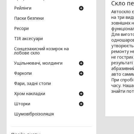
Скло пе
Рейлінги
Автоскло є
на три вид
Паски безпеки
зовнішніх 
Ресори
функціонал
Для вигото
TIR аксесуари
одношарове
утворюєтьс
Сонцезахисний козирок на
ремонту не
лобове скло
не гострих
результаті
Ущільнювачі, молдинги
абразивний
Фаркопи
авто сами
При спробі
Фари, задні стопи
часу. Наша
знайти пот
Хром накладки
Шторки
Шумовіброізоляція