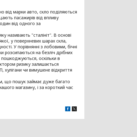
но від марки авто, скло поділяються
хищають пасажирів від впливу
один від одного за
ку називають "сталініт". В основі
кої, у поверхневих шарах скла,
сті. У порівнянні з лобовими, бічні
ки розсипаються на безліч дрібних
о пошкоджуються, оскільки в
актором ризику залишається
П, хулігани чи вимушене відкриття
тим, що пошук займає дуже багато
ашого магазину, і за короткий час