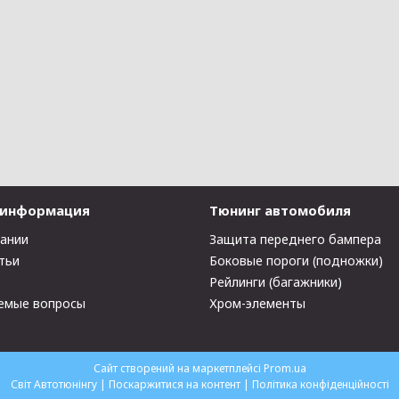
 информация
Тюнинг автомобиля
пании
Защита переднего бампера
тьи
Боковые пороги (подножки)
Рейлинги (багажники)
емые вопросы
Хром-элементы
Сайт створений на маркетплейсі
Prom.ua
Світ Автотюнінгу |
Поскаржитися на контент
|
Політика конфіденційності