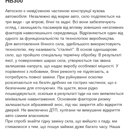
НВ300
Автоскло є невід'ємною частиною конструкції кузова
автомобіля. Незалежно від марки авто, скло поділяються на
три види - це вітрові, бічні та задні. Всі вони забезпечують
огляд, і захищають пасажирів від впливу зовнішніх негативних
факторів навколишнього середовища. Відрізняються один від
одного за функціональністю та технологією виробництва.
Для виготовлення бічного скла, здебільшого використовують
технологію, яку називають "сталініт". В основі одношарове
скло, що пройшло спеціальну термічну обробку. В результаті
якої, у поверхневих шарах скла, утворюється так звана
залишкова напруга, що надає виробу особливої міцності. У
порівнянні з лобовими, бічні ремонту не підлягають, а
потребують повної заміни. При руйнуванні осколки
розсипаються на безліч дрібних не гострих частинок, що є
безпечним для оточуючих. На щастя, вони рідко
пошкоджуються, оскільки в результаті їзди на них виявляється
мінімальне навантаження. Основним фактором ризику
залишається абразивний знос, під час закриття або відкриття
дверей. Не виключено ДТП, хулігани чи вимушене відкриття
авто самим власником.
При спробі знайти гідну заміну скла, що вийшло з ладу, ми
стикаємося з тим, що пошук займає дуже багато часу. Наша