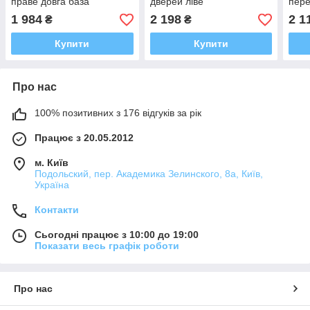
праве довга база
дверей ліве
пере
база
1 984
2 198
2 1
₴
₴
Купити
Купити
Про нас
100% позитивних з 176 відгуків за рік
Працює з 20.05.2012
м. Київ
Подольский, пер. Академика Зелинского, 8а, Київ,
Україна
Контакти
Сьогодні працює з 10:00 до 19:00
Показати весь графік роботи
Про нас