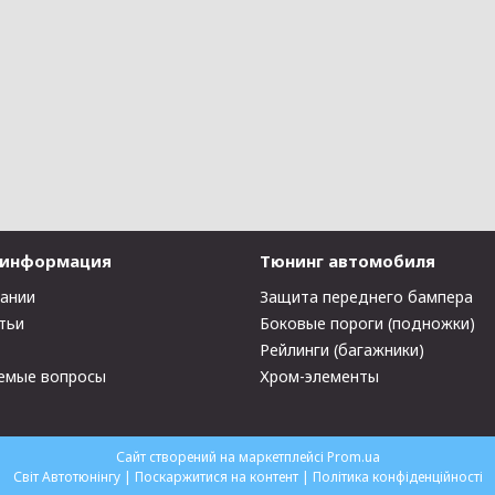
 информация
Тюнинг автомобиля
пании
Защита переднего бампера
тьи
Боковые пороги (подножки)
Рейлинги (багажники)
емые вопросы
Хром-элементы
Сайт створений на маркетплейсі
Prom.ua
Світ Автотюнінгу |
Поскаржитися на контент
|
Політика конфіденційності