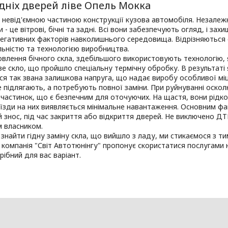
дніх дверей ліве Опель Мокка
 невід'ємною частиною конструкції кузова автомобіля. Незалеж
и - це вітрові, бічні та задні. Всі вони забезпечують огляд, і за
негативних факторів навколишнього середовища. Відрізняються 
ьністю та технологією виробництва.
влення бічного скла, здебільшого використовують технологію, я
 скло, що пройшло спеціальну термічну обробку. В результаті я
я так звана залишкова напруга, що надає виробу особливої міцно
 підлягають, а потребують повної заміни. При руйнуванні оскол
 частинок, що є безпечним для оточуючих. На щастя, вони рідк
 їзди на них виявляється мінімальне навантаження. Основним ф
 знос, під час закриття або відкриття дверей. Не виключено ДТ
м власником.
 знайти гідну заміну скла, що вийшло з ладу, ми стикаємося з 
 компанія "Світ Автотюнінгу" пропонує скористатися послугами н
рібний для вас варіант.