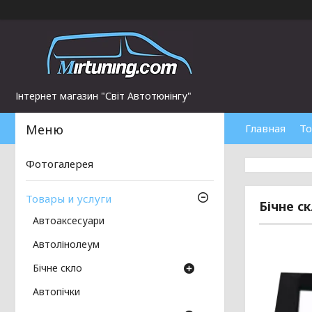
Інтернет магазин "Світ Автотюнінгу"
Главная
То
Фотогалерея
Товары и услуги
Бічне с
Автоаксесуари
Автолінолеум
Бічне скло
Автопічки