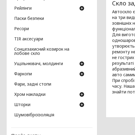
Скло за
Рейлінги
Автоскло є
на три вид
Паски безпеки
зовнішніх 
Ресори
функціонал
Для вигото
TIR аксесуари
одношарове
утворюєтьс
Сонцезахисний козирок на
ремонту не
лобове скло
не гострих
результаті
Ущільнювачі, молдинги
абразивний
Фаркопи
авто сами
При спробі
Фари, задні стопи
часу. Наша
знайти пот
Хром накладки
Шторки
Шумовіброізоляція