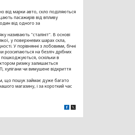
но від марки авто, скло поділяються
хищають пасажирів від впливу
один від одного за
ку називають "сталініт". В основі
кої, у поверхневих шарах скла,
сті. У порівнянні з лобовими, бічні
ки розсипаються на безліч дрібних
о пошкоджуються, оскільки в
актором ризику залишається
П, хулігани чи вимушене відкриття
тим, що пошук займає дуже багато
ашого магазину, і за короткий час