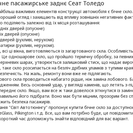
чне пасажирське заднє Сеат Толедо
йбільш важливих елементів конструкції автомобіля є бічне скло. 
ороший огляд і захищають від впливу зовнішніх негативних фа
о поділяють залежно від їх місця розташування:
едніх дверей (опускне)
ніх дверей (опускне)
 дверей (рухливі, нерухомі)
ватирки (рухливі, нерухомі).
, всі ці вікна, виготовляються із загартованого скла. Особливі
і. Це одношарове скло, що пройшло термічну обробку, за певних
верхневих шарах, утворюється залишковий стиск, що надає виро
, таке скло розсипається на безліч дрібних уламків з тупими кра
зпечність. На жаль, ремонту вони вже не підлягають.
ового скла проводиться набагато рідше, ніж заміна лобового. Б
дженням. Весь основний удар, у вигляді каменів, що летять з-пі
переднє скло. Якщо, вам все ж таки довелося зіткнутися із замі
авильно його підібрати. Воно має бути міцним, прозорим без сп
ежить безпека пасажирів.
нія "Світ Автотюнінгу" пропонує купити бічне скло за доступною
feGlass, Pilkington і.т.д. Все, що вам потрібно буде, це повідоми
 короткий час допоможуть знайти відповідний для вас варіант.