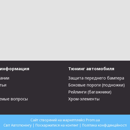
 информация
Тюнинг автомобиля
пании
Защита переднего бампера
тьи
Боковые пороги (подножки)
Рейлинги (багажники)
емые вопросы
Хром-элементы
Сайт створений на маркетплейсі
Prom.ua
Світ Автотюнінгу |
Поскаржитися на контент
|
Політика конфіденційності