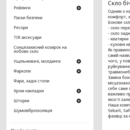
Скло бі
Рейлінги
Одним з на
комфорт, х
Паски безпеки
Бокове скл
Ресори
- скло пер
- скло зад
TIR аксесуари
- кватирки
- кузовні к
Сонцезахисний козирок на
Як правило
лобове скло
самій назв
чого, у по
Ущільнювачі, молдинги
руйнуванні
Фаркопи
травмонебе
Заміна бок
Фари, задні стопи
місцезнахо
себе саме 
Хром накладки
важливо пр
якості зал
Шторки
Наша компа
Шумовіброізоляція
Sekurit, Sa
фахівці за