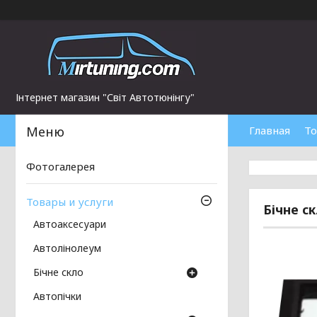
Інтернет магазин "Світ Автотюнінгу"
Главная
То
Фотогалерея
Товары и услуги
Бічне ск
Автоаксесуари
Автолінолеум
Бічне скло
Автопічки