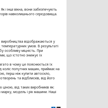
Як і інші вікна, вони забезпечують
кторів навколишнього середовища.
сть виробництва відображаються у
 температурних умов. В результаті
бу особливу міцність. При
ями, що істотно знижує їх
агато в чому це пояснюється їх
д коліс попутних машин, приймає на
ною, перш ніж купити автоскло,
отворень та відблисків, від його
 ціною, від таких виробників як:
ти марку, модель і рік машини. Наші