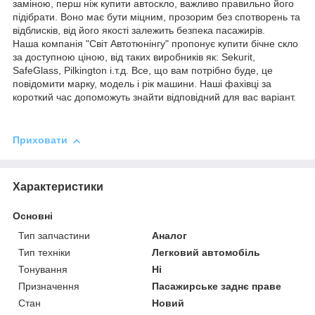
заміною, перш ніж купити автоскло, важливо правильно його
підібрати. Воно має бути міцним, прозорим без спотворень та
відблисків, від його якості залежить безпека пасажирів.
Наша компанія "Світ Автотюнінгу" пропонує купити бічне скло
за доступною ціною, від таких виробників як: Sekurit,
SafeGlass, Pilkington і.т.д. Все, що вам потрібно буде, це
повідомити марку, модель і рік машини. Наші фахівці за
короткий час допоможуть знайти відповідний для вас варіант.
Приховати
Характеристики
Основні
Тип запчастини
Аналог
Тип техніки
Легковий автомобіль
Тонування
Ні
Призначення
Пасажирське заднє праве
Стан
Новий