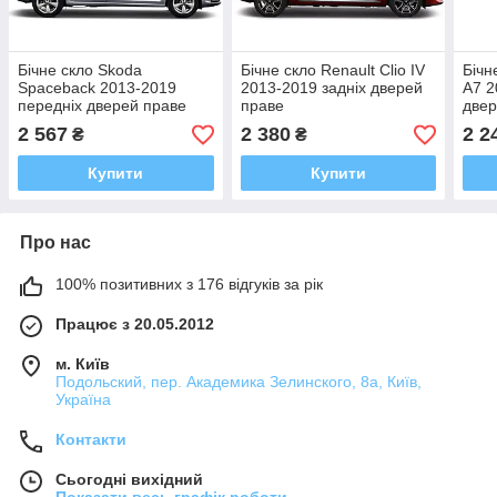
Бічне скло Skoda
Бічне скло Renault Clio IV
Бічн
Spaceback 2013-2019
2013-2019 задніх дверей
A7 2
передніх дверей праве
праве
двер
2 567
2 380
2 2
₴
₴
Купити
Купити
Про нас
100% позитивних з 176 відгуків за рік
Працює з 20.05.2012
м. Київ
Подольский, пер. Академика Зелинского, 8а, Київ,
Україна
Контакти
Сьогодні вихідний