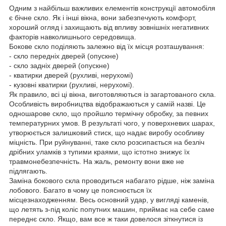
Одним з найбільш важливих елементів конструкції автомобіля
є бічне скло. Як і інші вікна, вони забезпечують комфорт,
хороший огляд і захищають від впливу зовнішніх негативних
факторів навколишнього середовища.
Бокове скло поділяють залежно від їх місця розташування:
- скло передніх дверей (опускне)
- скло задніх дверей (опускне)
- кватирки дверей (рухливі, нерухомі)
- кузовні кватирки (рухливі, нерухомі).
Як правило, всі ці вікна, виготовляються із загартованого скла.
Особливість виробництва відображаються у самій назві. Це
одношарове скло, що пройшло термічну обробку, за певних
температурних умов. В результаті чого, у поверхневих шарах,
утворюється залишковий стиск, що надає виробу особливу
міцність. При руйнуванні, таке скло розсипається на безліч
дрібних уламків з тупими краями, що істотно знижує їх
травмонебезпечність. На жаль, ремонту вони вже не
підлягають.
Заміна бокового скла проводиться набагато рідше, ніж заміна
лобового. Багато в чому це пояснюється їх
місцезнаходженням. Весь основний удар, у вигляді каменів,
що летять з-під коліс попутних машин, приймає на себе саме
переднє скло. Якщо, вам все ж таки довелося зіткнутися із