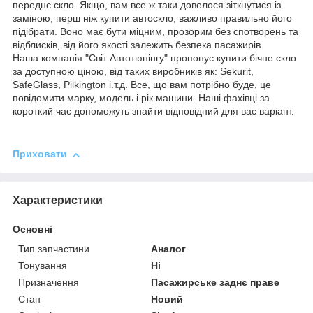
переднє скло. Якщо, вам все ж таки довелося зіткнутися із
заміною, перш ніж купити автоскло, важливо правильно його
підібрати. Воно має бути міцним, прозорим без спотворень та
відблисків, від його якості залежить безпека пасажирів.
Наша компанія "Світ Автотюнінгу" пропонує купити бічне скло
за доступною ціною, від таких виробників як: Sekurit,
SafeGlass, Pilkington і.т.д. Все, що вам потрібно буде, це
повідомити марку, модель і рік машини. Наші фахівці за
короткий час допоможуть знайти відповідний для вас варіант.
Приховати
Характеристики
Основні
Тип запчастини
Аналог
Тонування
Ні
Призначення
Пасажирське заднє праве
Стан
Новий