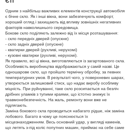
Єті
Одним з найбільш важливих елементів конструкції автомобіля
є бічне скло. Як і інші вікна, вони забезпечують комфорт,
хороший огляд і захищають від впливу зовнішніх негативних
факторів навколишнього середовища.
Бокове скло поділяють залежно від їх місця розташування:
- скло передніх дверей (опускне)
- скло задніх дверей (опускне)
- кватирки дверей (рухливі, нерухомі)
- кузовні кватирки (рухливі, нерухомі).
Як правило, всі ці вікна, виготовляються із загартованого скла.
Особливість виробництва відображаються у самій назві. Це
одношарове скло, що пройшло термічну обробку, за певних
температурних умов. В результаті чого, у поверхневих шарах,
утворюється залишковий стиск, що надає виробу особливу
міцність. При руйнуванні, таке скло розсипається на безліч
дрібних уламків з тупими краями, що істотно знижує їх
травмонебезпечність. На жаль, ремонту вони вже не
підлягають.
Заміна бокового скла проводиться набагато рідше, ніж заміна
лобового. Багато в чому це пояснюється їх
місцезнаходженням. Весь основний удар, у вигляді каменів,
що летять з-під коліс попутних машин, приймає на себе саме