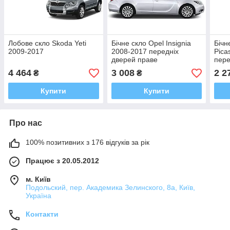
Лобове скло Skoda Yeti
Бічне скло Opel Insignia
Бічн
2009-2017
2008-2017 передніх
Pica
дверей праве
пере
4 464
3 008
2 2
₴
₴
Купити
Купити
Про нас
100% позитивних з 176 відгуків за рік
Працює з 20.05.2012
м. Київ
Подольский, пер. Академика Зелинского, 8а, Київ,
Україна
Контакти