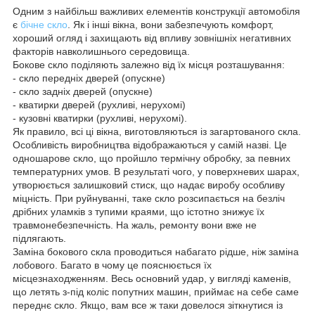
Одним з найбільш важливих елементів конструкції автомобіля
є
бічне скло
. Як і інші вікна, вони забезпечують комфорт,
хороший огляд і захищають від впливу зовнішніх негативних
факторів навколишнього середовища.
Бокове скло поділяють залежно від їх місця розташування:
- скло передніх дверей (опускне)
- скло задніх дверей (опускне)
- кватирки дверей (рухливі, нерухомі)
- кузовні кватирки (рухливі, нерухомі).
Як правило, всі ці вікна, виготовляються із загартованого скла.
Особливість виробництва відображаються у самій назві. Це
одношарове скло, що пройшло термічну обробку, за певних
температурних умов. В результаті чого, у поверхневих шарах,
утворюється залишковий стиск, що надає виробу особливу
міцність. При руйнуванні, таке скло розсипається на безліч
дрібних уламків з тупими краями, що істотно знижує їх
травмонебезпечність. На жаль, ремонту вони вже не
підлягають.
Заміна бокового скла проводиться набагато рідше, ніж заміна
лобового. Багато в чому це пояснюється їх
місцезнаходженням. Весь основний удар, у вигляді каменів,
що летять з-під коліс попутних машин, приймає на себе саме
переднє скло. Якщо, вам все ж таки довелося зіткнутися із