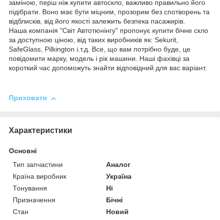
заміною, перш ніж купити автоскло, важливо правильно його
підібрати. Воно має бути міцним, прозорим без спотворень та
відблисків, від його якості залежить безпека пасажирів.
Наша компанія "Світ Автотюнінгу" пропонує купити бічне скло
за доступною ціною, від таких виробників як: Sekurit,
SafeGlass, Pilkington і.т.д. Все, що вам потрібно буде, це
повідомити марку, модель і рік машини. Наші фахівці за
короткий час допоможуть знайти відповідний для вас варіант.
Приховати
Характеристики
Основні
Тип запчастини
Аналог
Країна виробник
Україна
Тонування
Ні
Призначення
Бічні
Стан
Новий