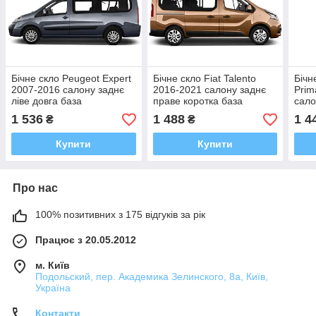
Бічне скло Peugeot Expert
Бічне скло Fiat Talento
Бічн
2007-2016 салону заднє
2016-2021 салону заднє
Prim
ліве довга база
праве коротка база
сало
коро
1 536
1 488
1 4
₴
₴
Купити
Купити
Про нас
100% позитивних з 175 відгуків за рік
Працює з 20.05.2012
м. Київ
Подольский, пер. Академика Зелинского, 8а, Київ,
Україна
Контакти