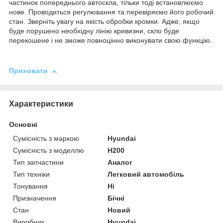
частинок попереднього автоскла, тільки тоді встановлюємо
нове. Проводиться регулювання та перевіряємо його робочий
стан. Зверніть увагу на якість обробки кромки. Адже, якщо
буде порушено необхідну лінію кривизни, скло буде
перекошене і не зможе повноцінно виконувати свою функцію.
Приховати
Характеристики
Основні
Сумісність з маркою
Hyundai
Сумісність з моделлю
H200
Тип запчастини
Аналог
Тип техніки
Легковий автомобіль
Тонування
Ні
Призначення
Бічні
Стан
Новий
Виробник
Hyundai