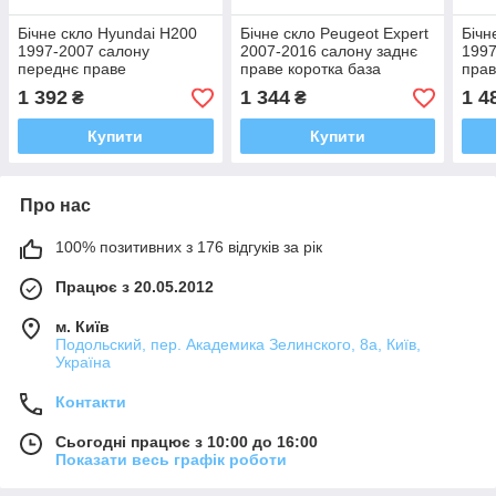
Бічне скло Hyundai H200
Бічне скло Peugeot Expert
Бічн
1997-2007 салону
2007-2016 салону заднє
1997
переднє праве
праве коротка база
прав
1 392
1 344
1 4
₴
₴
Купити
Купити
Про нас
100% позитивних з 176 відгуків за рік
Працює з 20.05.2012
м. Київ
Подольский, пер. Академика Зелинского, 8а, Київ,
Україна
Контакти
Сьогодні працює з 10:00 до 16:00
Показати весь графік роботи