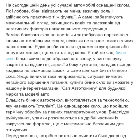
На сьогоднішній день усі сучасні автомобілі оснащені склом.
Як і лобове, бічні відіграють не менш важливу роль і
здійснюють практично ті ж функції. А саме: забезпечують
максимальний огляд, захищають водія та пасажирів від
негативних факторів навколишнього середовища.
Заміна бокового скла не настільки затребувана порівняно з
іншим автомобільним склом, оскільки не зазнає таких великих
навантажень. Рідко розбивається від каменів зустрічних або
попутних машин, що летять з-під коліс. У той же час,
бічне
скло
більш схильне до абразивного зносу, у вигляді руху
закриття та відкриття, агресії з боку хуліганів, які вдаються до
крадіжки не зламавши замок, а саме шляхом биття бічного
скла. Якщо виникла така неприємність, ситуація вимагає
негайного вирішення питання, купити бічне скло ви зможете у
нашому інтернет-магазині "Світ Автотюнінгу" для будь-якої
марки та моделі авто.
Більшість бічних автостекол, виготовляється за технологією,
яку називають "сталініт". Це одношарове скло, що пройшло
термічну обробку за певних температурних умов. Внаслідок
руйнування, уламки розсипаються на дрібні частини із
закругленою формою, що є максимально безпечним для
оточуючих.
Перед заміною, потрібно ретельно очистити бічні двері від