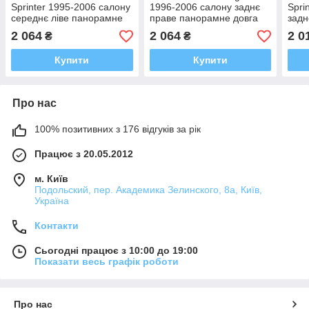
Sprinter 1995-2006 салону
1996-2006 салону заднє
Spri
середнє ліве панорамне
праве панорамне довга
задн
довга база
база
2 064
2 064
2 0
₴
₴
Купити
Купити
Про нас
100% позитивних з 176 відгуків за рік
Працює з 20.05.2012
м. Київ
Подольский, пер. Академика Зелинского, 8а, Київ,
Україна
Контакти
Сьогодні працює з 10:00 до 19:00
Показати весь графік роботи
Про нас