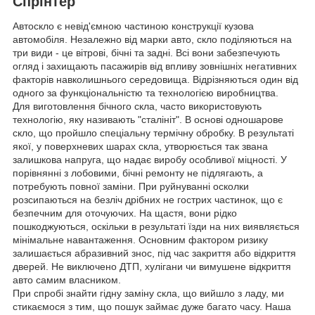
Спрінтер
Автоскло є невід'ємною частиною конструкції кузова
автомобіля. Незалежно від марки авто, скло поділяються на
три види - це вітрові, бічні та задні. Всі вони забезпечують
огляд і захищають пасажирів від впливу зовнішніх негативних
факторів навколишнього середовища. Відрізняються один від
одного за функціональністю та технологією виробництва.
Для виготовлення бічного скла, часто використовують
технологію, яку називають "сталініт". В основі одношарове
скло, що пройшло спеціальну термічну обробку. В результаті
якої, у поверхневих шарах скла, утворюється так звана
залишкова напруга, що надає виробу особливої міцності. У
порівнянні з лобовими, бічні ремонту не підлягають, а
потребують повної заміни. При руйнуванні осколки
розсипаються на безліч дрібних не гострих частинок, що є
безпечним для оточуючих. На щастя, вони рідко
пошкоджуються, оскільки в результаті їзди на них виявляється
мінімальне навантаження. Основним фактором ризику
залишається абразивний знос, під час закриття або відкриття
дверей. Не виключено ДТП, хулігани чи вимушене відкриття
авто самим власником.
При спробі знайти гідну заміну скла, що вийшло з ладу, ми
стикаємося з тим, що пошук займає дуже багато часу. Наша