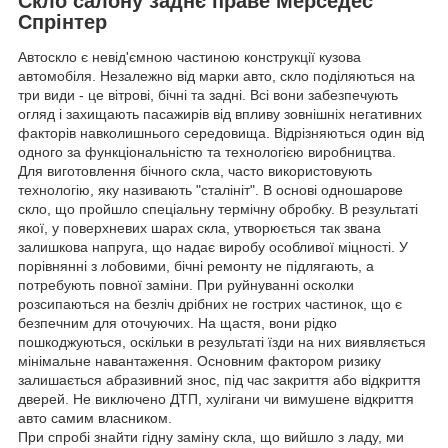
Скло салону заднє праве Мерседес
Спрінтер
Автоскло є невід'ємною частиною конструкції кузова
автомобіля. Незалежно від марки авто, скло поділяються на
три види - це вітрові, бічні та задні. Всі вони забезпечують
огляд і захищають пасажирів від впливу зовнішніх негативних
факторів навколишнього середовища. Відрізняються один від
одного за функціональністю та технологією виробництва.
Для виготовлення бічного скла, часто використовують
технологію, яку називають "сталініт". В основі одношарове
скло, що пройшло спеціальну термічну обробку. В результаті
якої, у поверхневих шарах скла, утворюється так звана
залишкова напруга, що надає виробу особливої міцності. У
порівнянні з лобовими, бічні ремонту не підлягають, а
потребують повної заміни. При руйнуванні осколки
розсипаються на безліч дрібних не гострих частинок, що є
безпечним для оточуючих. На щастя, вони рідко
пошкоджуються, оскільки в результаті їзди на них виявляється
мінімальне навантаження. Основним фактором ризику
залишається абразивний знос, під час закриття або відкриття
дверей. Не виключено ДТП, хулігани чи вимушене відкриття
авто самим власником.
При спробі знайти гідну заміну скла, що вийшло з ладу, ми