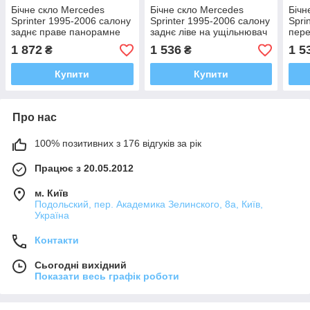
Бічне скло Mercedes
Бічне скло Mercedes
Бічн
Sprinter 1995-2006 салону
Sprinter 1995-2006 салону
Spri
заднє праве панорамне
заднє ліве на ущільнювач
пере
коротка база
коротка база
ущі
1 872
1 536
1 5
₴
₴
Купити
Купити
Про нас
100% позитивних з 176 відгуків за рік
Працює з 20.05.2012
м. Київ
Подольский, пер. Академика Зелинского, 8а, Київ,
Україна
Контакти
Сьогодні вихідний
Показати весь графік роботи