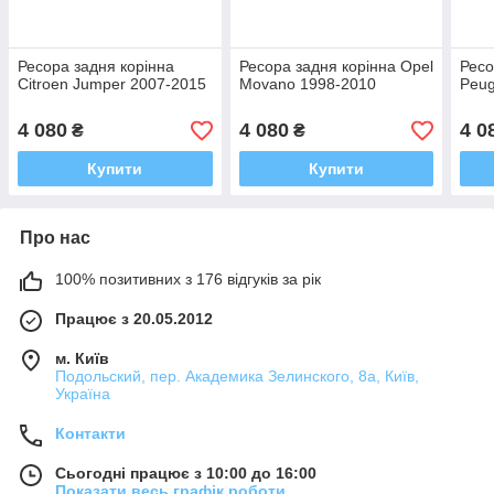
Ресора задня корінна
Ресора задня корінна Opel
Ресо
Citroen Jumper 2007-2015
Movano 1998-2010
Peug
4 080
4 080
4 0
₴
₴
Купити
Купити
Про нас
100% позитивних з 176 відгуків за рік
Працює з 20.05.2012
м. Київ
Подольский, пер. Академика Зелинского, 8а, Київ,
Україна
Контакти
Сьогодні працює з 10:00 до 16:00
Показати весь графік роботи