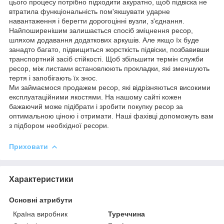
цього процесу потрібно підходити акуратно, щоб підвіска не
втратила функціональність пом'якшувати ударне
навантаження і берегти дорогоцінні вузли, з'єднання.
Найпоширенішим залишається спосіб зміцнення ресор,
шляхом додавання додаткових аркушів. Але якщо їх буде
занадто багато, підвищиться жорсткість підвіски, позбавивши
транспортний засіб стійкості. Щоб збільшити термін служби
ресор, між листами встановлюють прокладки, які зменшують
тертя і запобігають їх знос.
Ми займаємося продажем ресор, які відрізняються високими
експлуатаційними якостями. На нашому сайті кожен
бажаючий може підібрати і зробити покупку ресор за
оптимальною ціною і отримати. Наші фахівці допоможуть вам
з підбором необхідної ресори.
Приховати
Характеристики
Основні атрибути
Країна виробник
Туреччина