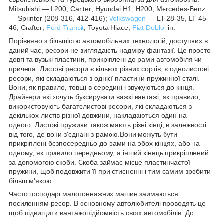
Mitsubishi ― L200, Canter; Hyundai H1, H200; Mercedes-Benz
― Sprinter (208-316, 412-416);
Volkswagen
― LT 28-35, LT 45-
46, Crafter;
Ford Transit
; Toyota Hiace;
Fiat Doblo
, ін.
Порівняно з більшістю автомобільних технологій, доступних в
даний час, ресори не виглядають надміру фантазії. Це просто
довгі та вузькі пластини, прикріплені до рами автомобіля чи
причепа. Листові ресори є кількох різних сортів, є однолистові
ресори, які складаються з однієї пластини пружинної сталі.
Вони, як правило, товщі в середині і звужуються до кінця.
Драйвери які хочуть буксирувати важкі вантажі, як правило,
використовують багатолистові ресори, які складаються з
декількох листів різної довжини, накладаються один на
одного. Листові пружини також мають різні кінці, в залежності
від того, де вони з'єднані з рамою.Вони можуть бути
прикріплені безпосередньо до рами на обох кінцях, або на
одному, як правило передньому, а інший кінець прикріплений
за допомогою скоби. Скоба займає місце пластинчастої
пружини, щоб подовжити її при стисненні і тим самим зробити
більш м'якою.
Часто господарі малотоннажних машин займаються
посиленням ресор. В основному автолюбителі проводять це
щоб підвищити вантажопідйомність своїх автомобілів. До