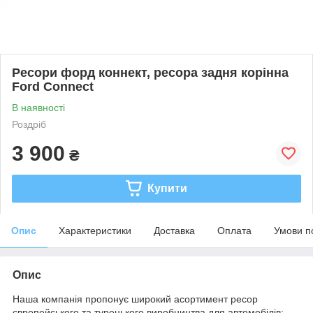
Ресори форд коннект, ресора задня корінна
Ford Connect
В наявності
Роздріб
3 900
₴
Купити
Опис
Характеристики
Доставка
Оплата
Умови п
Опис
Наша компанія пропонує широкий асортимент ресор
європейського та турецького виробництва для автомобілів: