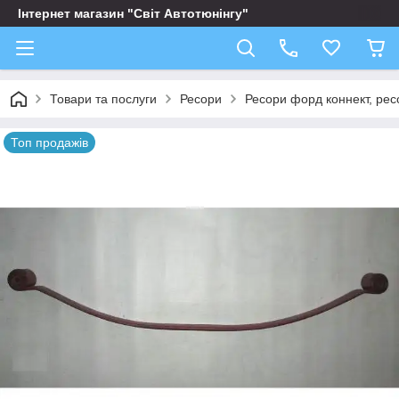
Інтернет магазин "Світ Автотюнінгу"
Товари та послуги
Ресори
Ресори форд коннект, рес
Топ продажів