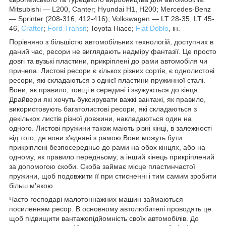
Mitsubishi ― L200, Canter; Hyundai H1, H200; Mercedes-Benz
― Sprinter (208-316, 412-416); Volkswagen ― LT 28-35, LT 45-
46,
Crafter
;
Ford Transit
; Toyota Hiace;
Fiat Doblo
, ін.
Порівняно з більшістю автомобільних технологій, доступних в
даний час, ресори не виглядають надміру фантазії. Це просто
довгі та вузькі пластини, прикріплені до рами автомобіля чи
причепа. Листові ресори є кількох різних сортів, є однолистові
ресори, які складаються з однієї пластини пружинної сталі.
Вони, як правило, товщі в середині і звужуються до кінця.
Драйвери які хочуть буксирувати важкі вантажі, як правило,
використовують багатолистові ресори, які складаються з
декількох листів різної довжини, накладаються один на
одного. Листові пружини також мають різні кінці, в залежності
від того, де вони з'єднані з рамою.Вони можуть бути
прикріплені безпосередньо до рами на обох кінцях, або на
одному, як правило передньому, а інший кінець прикріплений
за допомогою скоби. Скоба займає місце пластинчастої
пружини, щоб подовжити її при стисненні і тим самим зробити
більш м'якою.
Часто господарі малотоннажних машин займаються
посиленням ресор. В основному автолюбителі проводять це
щоб підвищити вантажопідйомність своїх автомобілів. До