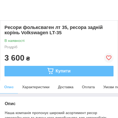
Ресори фольксваген лт 35, ресора задній
корінь Volkswagen LT-35
В наявності
Роздріб
3 600
₴
Купити
Опис
Характеристики
Доставка
Оплата
Умови п
Опис
Наша компанія пропонує широкий асортимент ресор
європейського та турецького виробництва для автомобілів: