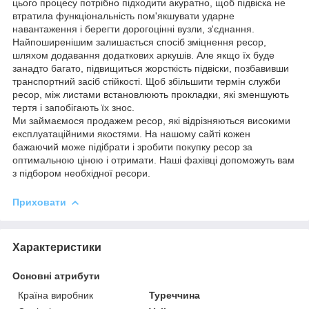
цього процесу потрібно підходити акуратно, щоб підвіска не
втратила функціональність пом'якшувати ударне
навантаження і берегти дорогоцінні вузли, з'єднання.
Найпоширенішим залишається спосіб зміцнення ресор,
шляхом додавання додаткових аркушів. Але якщо їх буде
занадто багато, підвищиться жорсткість підвіски, позбавивши
транспортний засіб стійкості. Щоб збільшити термін служби
ресор, між листами встановлюють прокладки, які зменшують
тертя і запобігають їх знос.
Ми займаємося продажем ресор, які відрізняються високими
експлуатаційними якостями. На нашому сайті кожен
бажаючий може підібрати і зробити покупку ресор за
оптимальною ціною і отримати. Наші фахівці допоможуть вам
з підбором необхідної ресори.
Приховати
Характеристики
Основні атрибути
Країна виробник
Туреччина