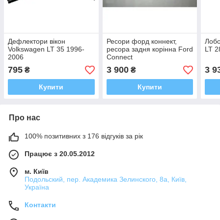
Дефлектори вікон
Ресори форд коннект,
Лобо
Volkswagen LT 35 1996-
ресора задня корінна Ford
LT 2
2006
Connect
795
3 900
3 9
₴
₴
Купити
Купити
Про нас
100% позитивних з 176 відгуків за рік
Працює з 20.05.2012
м. Київ
Подольский, пер. Академика Зелинского, 8а, Київ,
Україна
Контакти