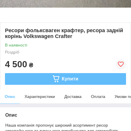
Ресори фольксваген крафтер, ресора задній
корінь Volkswagen Crafter
В наявності
Роздріб
4 500
₴
Купити
Опис
Характеристики
Доставка
Оплата
Умови п
Опис
Наша компанія пропонує широкий асортимент ресор
європейського та турецького виробництва для автомобілів: