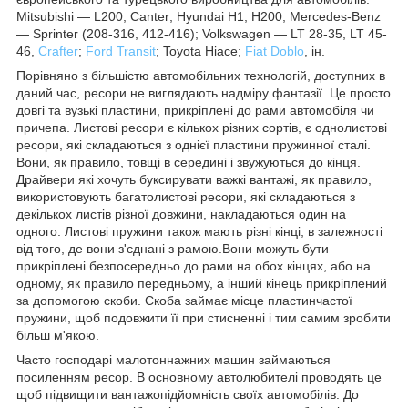
Mitsubishi ― L200, Canter; Hyundai H1, H200; Mercedes-Benz
― Sprinter (208-316, 412-416); Volkswagen ― LT 28-35, LT 45-
46,
Crafter
;
Ford Transit
; Toyota Hiace;
Fiat Doblo
, ін.
Порівняно з більшістю автомобільних технологій, доступних в
даний час, ресори не виглядають надміру фантазії. Це просто
довгі та вузькі пластини, прикріплені до рами автомобіля чи
причепа. Листові ресори є кількох різних сортів, є однолистові
ресори, які складаються з однієї пластини пружинної сталі.
Вони, як правило, товщі в середині і звужуються до кінця.
Драйвери які хочуть буксирувати важкі вантажі, як правило,
використовують багатолистові ресори, які складаються з
декількох листів різної довжини, накладаються один на
одного. Листові пружини також мають різні кінці, в залежності
від того, де вони з'єднані з рамою.Вони можуть бути
прикріплені безпосередньо до рами на обох кінцях, або на
одному, як правило передньому, а інший кінець прикріплений
за допомогою скоби. Скоба займає місце пластинчастої
пружини, щоб подовжити її при стисненні і тим самим зробити
більш м'якою.
Часто господарі малотоннажних машин займаються
посиленням ресор. В основному автолюбителі проводять це
щоб підвищити вантажопідйомність своїх автомобілів. До