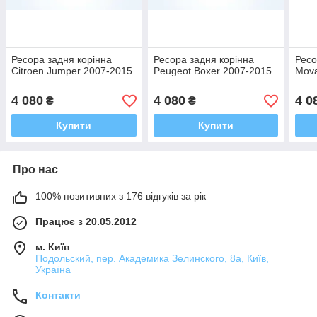
Ресора задня корінна
Ресора задня корінна
Ресо
Citroen Jumper 2007-2015
Peugeot Boxer 2007-2015
Mov
4 080
4 080
4 0
₴
₴
Купити
Купити
Про нас
100% позитивних з 176 відгуків за рік
Працює з 20.05.2012
м. Київ
Подольский, пер. Академика Зелинского, 8а, Київ,
Україна
Контакти