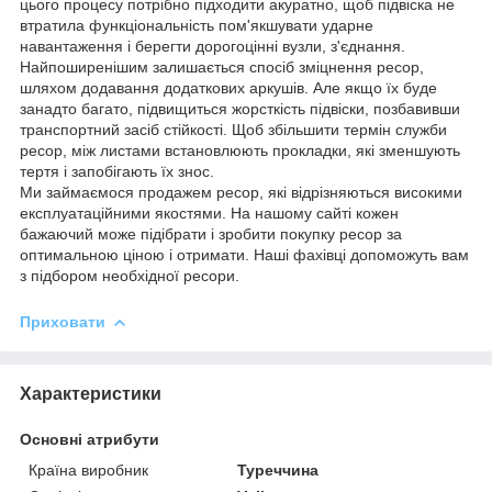
цього процесу потрібно підходити акуратно, щоб підвіска не
втратила функціональність пом'якшувати ударне
навантаження і берегти дорогоцінні вузли, з'єднання.
Найпоширенішим залишається спосіб зміцнення ресор,
шляхом додавання додаткових аркушів. Але якщо їх буде
занадто багато, підвищиться жорсткість підвіски, позбавивши
транспортний засіб стійкості. Щоб збільшити термін служби
ресор, між листами встановлюють прокладки, які зменшують
тертя і запобігають їх знос.
Ми займаємося продажем ресор, які відрізняються високими
експлуатаційними якостями. На нашому сайті кожен
бажаючий може підібрати і зробити покупку ресор за
оптимальною ціною і отримати. Наші фахівці допоможуть вам
з підбором необхідної ресори.
Приховати
Характеристики
Основні атрибути
Країна виробник
Туреччина