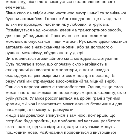
механізму, після чого виконується встановлення нового
елемента.
Бічне скло є невід'ємною частиною внутрішньої та зовнішньої
будови автомобіля. Головне його завдання - це огляд, але
тільки не проїжджої частини як у лобових, а круговій.
Розміщується над кожними дверима транспортного засобу,
для кращої видимості. Практично все таке скло має
можливість опускатися і підніматися. Рух може здійснюватися
автоматично з натисканням кнопки, або за допомогою
ручного механізму, вбудованого у двері.
Виготовляється зі звичайного скла методом загартування.
Суть полягає в тому, що спочатку скло нагрівають в
електропечі до високої температури, а потім швидко
охолоджують, рівномірним потоком повітря в решітці. В
результаті ми отримуємо високоякісний та міцний виріб.
Однією з переваг якого є травмобезпека. Однак, якщо сила
механічного пошкодження перевищує міцність сталініту, скло
руйнується. Уламки розсипаються на дрібні грані з тупими
краями, які хоч і вважаються максимально безпечними для
пасажирів, але можуть травмувати.
Якщо вам довелося зіткнутися з заміною, по-перше, що
потрібно буде зробити, це прибрати всі частини розбитого
скла. Інакше, під час відкриття, закриття уламки можуть
пошкодити нове. Розбирання проводиться з внутрішньої