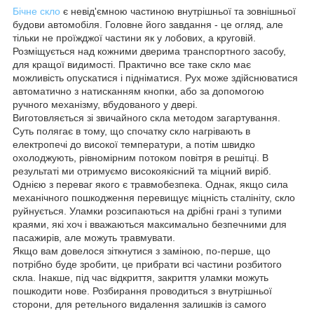
Бічне скло
є невід'ємною частиною внутрішньої та зовнішньої
будови автомобіля. Головне його завдання - це огляд, але
тільки не проїжджої частини як у лобових, а круговій.
Розміщується над кожними дверима транспортного засобу,
для кращої видимості. Практично все таке скло має
можливість опускатися і підніматися. Рух може здійснюватися
автоматично з натисканням кнопки, або за допомогою
ручного механізму, вбудованого у двері.
Виготовляється зі звичайного скла методом загартування.
Суть полягає в тому, що спочатку скло нагрівають в
електропечі до високої температури, а потім швидко
охолоджують, рівномірним потоком повітря в решітці. В
результаті ми отримуємо високоякісний та міцний виріб.
Однією з переваг якого є травмобезпека. Однак, якщо сила
механічного пошкодження перевищує міцність сталініту, скло
руйнується. Уламки розсипаються на дрібні грані з тупими
краями, які хоч і вважаються максимально безпечними для
пасажирів, але можуть травмувати.
Якщо вам довелося зіткнутися з заміною, по-перше, що
потрібно буде зробити, це прибрати всі частини розбитого
скла. Інакше, під час відкриття, закриття уламки можуть
пошкодити нове. Розбирання проводиться з внутрішньої
сторони, для ретельного видалення залишків із самого