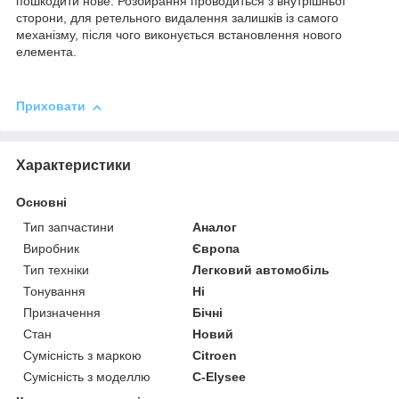
пошкодити нове. Розбирання проводиться з внутрішньої
сторони, для ретельного видалення залишків із самого
механізму, після чого виконується встановлення нового
елемента.
Приховати
Характеристики
Основні
Тип запчастини
Аналог
Виробник
Європа
Тип техніки
Легковий автомобіль
Тонування
Ні
Призначення
Бічні
Стан
Новий
Сумісність з маркою
Citroen
Сумісність з моделлю
C-Elysee