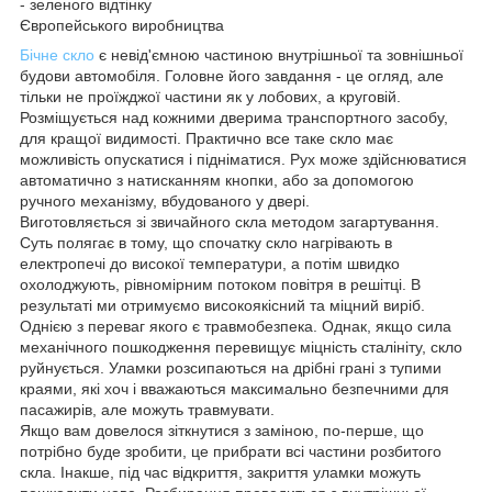
- зеленого відтінку
Європейського виробництва
Бічне скло
є невід'ємною частиною внутрішньої та зовнішньої
будови автомобіля. Головне його завдання - це огляд, але
тільки не проїжджої частини як у лобових, а круговій.
Розміщується над кожними дверима транспортного засобу,
для кращої видимості. Практично все таке скло має
можливість опускатися і підніматися. Рух може здійснюватися
автоматично з натисканням кнопки, або за допомогою
ручного механізму, вбудованого у двері.
Виготовляється зі звичайного скла методом загартування.
Суть полягає в тому, що спочатку скло нагрівають в
електропечі до високої температури, а потім швидко
охолоджують, рівномірним потоком повітря в решітці. В
результаті ми отримуємо високоякісний та міцний виріб.
Однією з переваг якого є травмобезпека. Однак, якщо сила
механічного пошкодження перевищує міцність сталініту, скло
руйнується. Уламки розсипаються на дрібні грані з тупими
краями, які хоч і вважаються максимально безпечними для
пасажирів, але можуть травмувати.
Якщо вам довелося зіткнутися з заміною, по-перше, що
потрібно буде зробити, це прибрати всі частини розбитого
скла. Інакше, під час відкриття, закриття уламки можуть