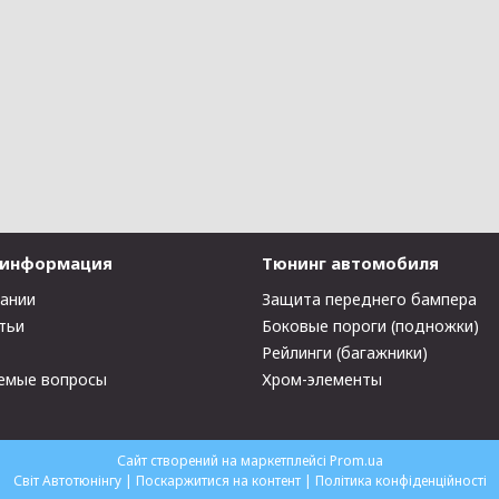
 информация
Тюнинг автомобиля
пании
Защита переднего бампера
тьи
Боковые пороги (подножки)
Рейлинги (багажники)
емые вопросы
Хром-элементы
Сайт створений на маркетплейсі
Prom.ua
Світ Автотюнінгу |
Поскаржитися на контент
|
Політика конфіденційності