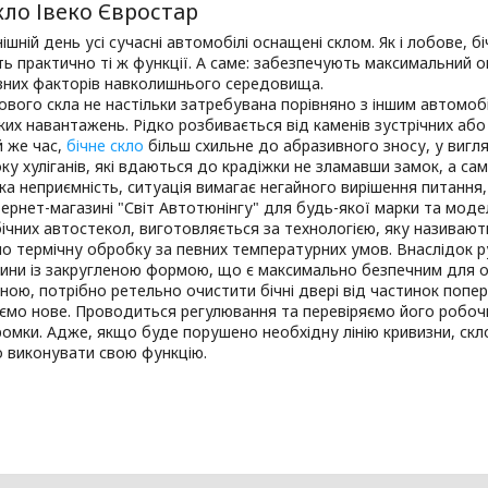
кло Івеко Євростар
ішній день усі сучасні автомобілі оснащені склом. Як і лобове, б
ть практично ті ж функції. А саме: забезпечують максимальний 
ивних факторів навколишнього середовища.
ового скла не настільки затребувана порівняно з іншим автомобі
ких навантажень. Рідко розбивається від каменів зустрічних аб
й же час,
бічне скло
більш схильне до абразивного зносу, у вигля
боку хуліганів, які вдаються до крадіжки не зламавши замок, а с
ка неприємність, ситуація вимагає негайного вирішення питання,
ернет-магазині "Світ Автотюнінгу" для будь-якої марки та модел
бічних автостекол, виготовляється за технологією, яку називают
 термічну обробку за певних температурних умов. Внаслідок р
тини із закругленою формою, що є максимально безпечним для 
ною, потрібно ретельно очистити бічні двері від частинок попер
мо нове. Проводиться регулювання та перевіряємо його робочий
омки. Адже, якщо буде порушено необхідну лінію кривизни, скл
 виконувати свою функцію.