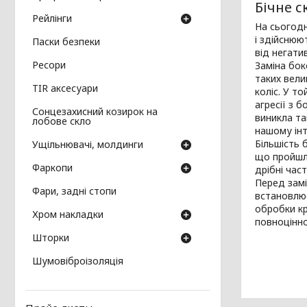
Бічне с
Рейлінги
На сьогодн
і здійснюю
Паски безпеки
від негат
Ресори
Заміна бок
таких вели
TIR аксесуари
коліс. У то
агресії з 
Сонцезахисний козирок на
виникла та
лобове скло
нашому інт
Більшість 
Ущільнювачі, молдинги
що пройшло
Фаркопи
дрібні час
Перед замі
Фари, задні стопи
встановлює
обробки кр
Хром накладки
повноцінно
Шторки
Шумовіброізоляція