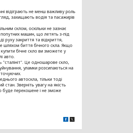
ічні відіграють не менш важливу роль
огляд, захищають водія та пасажирів
льним склом, оскільки не зазнає
о попутних машин, що летять з-під
ді руху закриття та відкриття,
аме шляхом биття бічного скла. Якщо
 купити бічне скло ви зможете у
і авто.
ь "сталініт". Це одношарове скло,
уйнування, уламки розсипаються на
оточуючих.
еднього автоскла, тільки тоді
 стан. Зверніть увагу на якість
о буде перекошене і не зможе