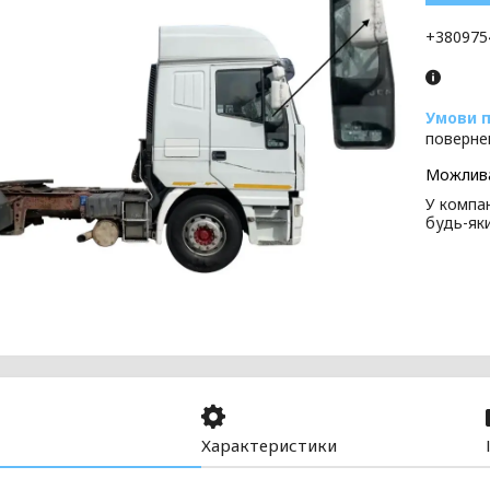
+380975
поверне
У компан
будь-як
Характеристики