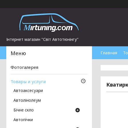
Інтернет магазин "Світ Автотюнінгу"
Главная
То
Фотогалерея
Товары и услуги
Кватирк
Автоаксесуари
Автолінолеум
Бічне скло
Автопічки