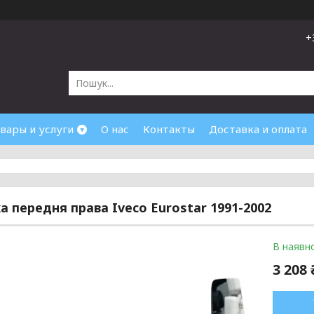
+
вары и услуги
О нас
Контакты
Доставка и оплата
а передня права Iveco Eurostar 1991-2002
В наявно
3 208 