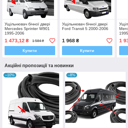
Ущільнювач бічної двері
Ущільнювач бічної двері
Ущіл
Mercedes Sprinter W901
Ford Transit 5 2000-2006
Merc
1995-2006
1995
1 473,12
1 968
1 9
₴
₴
1 584 ₴
Купити
Купити
Акційні пропозиції та новинки
–10%
–8%