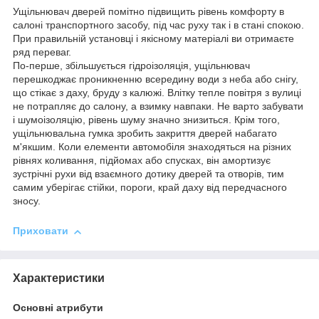
Ущільнювач дверей помітно підвищить рівень комфорту в
салоні транспортного засобу, під час руху так і в стані спокою.
При правильній установці і якісному матеріалі ви отримаєте
ряд переваг.
По-перше, збільшується гідроізоляція, ущільнювач
перешкоджає проникненню всередину води з неба або снігу,
що стікає з даху, бруду з калюжі. Влітку тепле повітря з вулиці
не потрапляє до салону, а взимку навпаки. Не варто забувати
і шумоізоляцію, рівень шуму значно знизиться. Крім того,
ущільнювальна гумка зробить закриття дверей набагато
м'якшим. Коли елементи автомобіля знаходяться на різних
рівнях коливання, підйомах або спусках, він амортизує
зустрічні рухи від взаємного дотику дверей та отворів, тим
самим уберігає стійки, пороги, край даху від передчасного
зносу.
Приховати
Характеристики
Основні атрибути