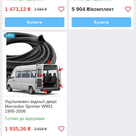
1 473,12
5 904
₴
₴/комплект
1 584 ₴
Купити
Купити
–4%
Ущільнювач задньої двері
Mercedes Sprinter W901
1995-2006
Готово до відправки
1 935,36
₴
2 016 ₴