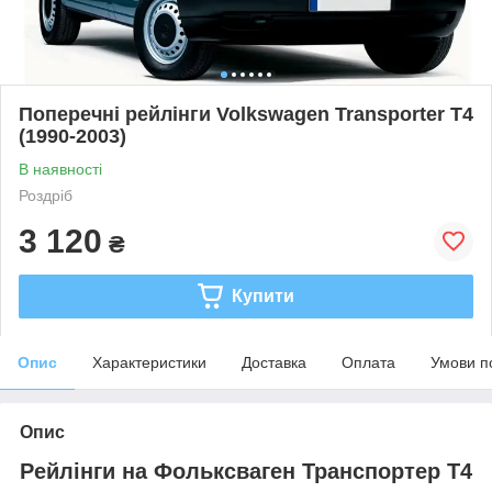
Поперечні рейлінги Volkswagen Transporter T4
(1990-2003)
В наявності
Роздріб
3 120
₴
Купити
Опис
Характеристики
Доставка
Оплата
Умови п
Опис
Рейлінги на Фольксваген Транспортер Т4