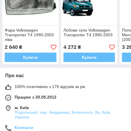
Фара Volkswagen
Лобове скло Volkswagen
Попе
Transporter T4 1990-2003
Transporter T4 1990-2003
Merc
ліва
(200
2 640
4 272
3 2
₴
₴
Купити
Купити
Про нас
100% позитивних з 176 відгуків за рік
Працює з 20.05.2012
м. Київ
Подольский, пер. Академика Зелинского, 8а, Київ,
Україна
Контакти