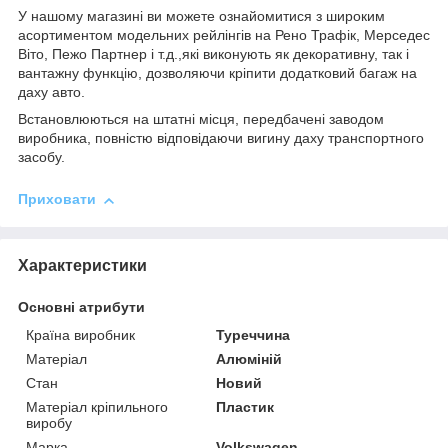
У нашому магазині ви можете ознайомитися з широким
асортиментом модельних рейлінгів на Рено Трафік, Мерседес
Віто, Пежо Партнер і т.д.,які виконують як декоративну, так і
вантажну функцію, дозволяючи кріпити додатковий багаж на
даху авто.
Встановлюються на штатні місця, передбачені заводом
виробника, повністю відповідаючи вигину даху транспортного
засобу.
Приховати
Характеристики
Основні атрибути
Країна виробник
Туреччина
Матеріал
Алюміній
Стан
Новий
Матеріал кріпильного
Пластик
виробу
Марка
Volkswagen