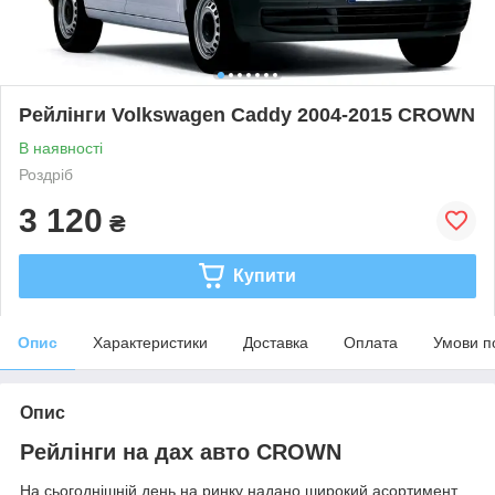
Рейлінги Volkswagen Caddy 2004-2015 CROWN
В наявності
Роздріб
3 120
₴
Купити
Опис
Характеристики
Доставка
Оплата
Умови п
Опис
Рейлінги на дах авто CROWN
На сьогоднішній день на ринку надано широкий асортимент