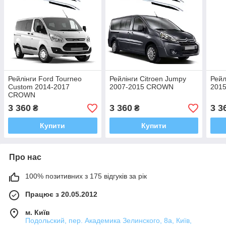
Рейлінги Ford Tourneo
Рейлінги Citroen Jumpy
Рейл
Custom 2014-2017
2007-2015 CROWN
201
CROWN
3 360
3 360
3 3
₴
₴
Купити
Купити
Про нас
100% позитивних з 175 відгуків за рік
Працює з 20.05.2012
м. Київ
Подольский, пер. Академика Зелинского, 8а, Київ,