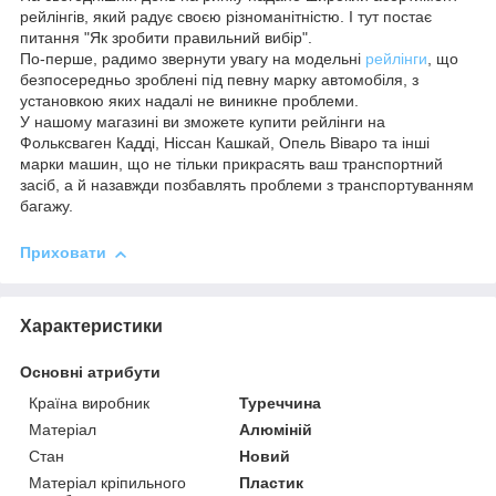
рейлінгів, який радує своєю різноманітністю. І тут постає
питання "Як зробити правильний вибір".
По-перше, радимо звернути увагу на модельні
рейлінги
, що
безпосередньо зроблені під певну марку автомобіля, з
установкою яких надалі не виникне проблеми.
У нашому магазині ви зможете купити рейлінги на
Фольксваген Кадді, Ніссан Кашкай, Опель Віваро та інші
марки машин, що не тільки прикрасять ваш транспортний
засіб, а й назавжди позбавлять проблеми з транспортуванням
багажу.
Приховати
Характеристики
Основні атрибути
Країна виробник
Туреччина
Матеріал
Алюміній
Стан
Новий
Матеріал кріпильного
Пластик