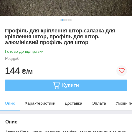
Профіль для кріплення штор,салазка для
кріплення штор, профіль для штор,
алюмінієвий профіль для штор
Готово до відправки
Роздріб
144
₴/м
Купити
Опис
Характеристики
Доставка
Оплата
Умови п
Опис
Автомобільні штори надають зовнішньому вигляду ту відсутню