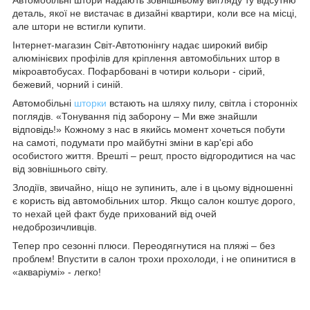
деталь, якої не вистачає в дизайні квартири, коли все на місці,
але штори не встигли купити.
Інтернет-магазин Світ-Автотюнінгу надає широкий вибір
алюмінієвих профілів для кріплення автомобільних штор в
мікроавтобусах. Пофарбовані в чотири кольори - сірий,
бежевий, чорний і синій.
Автомобільні
шторки
встають на шляху пилу, світла і сторонніх
поглядів. «Тонування під заборону – Ми вже знайшли
відповідь!» Кожному з нас в якийсь момент хочеться побути
на самоті, подумати про майбутні зміни в кар'єрі або
особистого життя. Врешті – решт, просто відгородитися на час
від зовнішнього світу.
Злодіїв, звичайно, ніщо не зупинить, але і в цьому відношенні
є користь від автомобільних штор. Якщо салон коштує дорого,
то нехай цей факт буде прихований від очей
недоброзичливців.
Тепер про сезонні плюси. Переодягнутися на пляжі – без
проблем! Впустити в салон трохи прохолоди, і не опинитися в
«акваріумі» - легко!